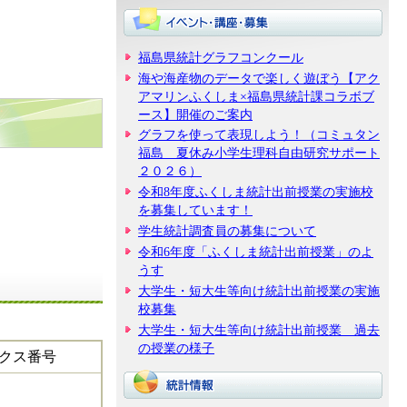
福島県統計グラフコンクール
海や海産物のデータで楽しく遊ぼう【アク
アマリンふくしま×福島県統計課コラボブ
ース】開催のご案内
グラフを使って表現しよう！（コミュタン
福島 夏休み小学生理科自由研究サポート
２０２６）
令和8年度ふくしま統計出前授業の実施校
を募集しています！
学生統計調査員の募集について
令和6年度「ふくしま統計出前授業」のよ
うす
大学生・短大生等向け統計出前授業の実施
校募集
大学生・短大生等向け統計出前授業 過去
の授業の様子
ックス番号