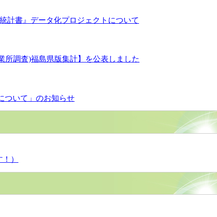
県統計書』データ化プロジェクトについて
事業所調査)福島県版集計】を公表しました
）について」のお知らせ
す！）