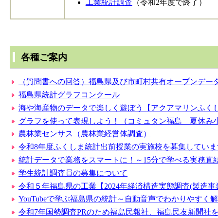
工業統計調査
（令和2年度で終了）
各種ご案内
（質問書への回答）福島県及び市町村共有オープンデー
福島県統計グラフコンクール
海や海産物のデータで楽しく遊ぼう【アクアマリンふく
グラフを使って表現しよう！（コミュタン福島 夏休み
農林業センサス（農林業経営体調査）
令和8年度ふくしま統計出前授業の実施校を募集していま
統計データで業務をスマートに！～15分で学べる実務直
学生統計調査員の募集について
令和５年福島県の工業【2024年経済構造実態調査(製造
YouTubeで学ぶ福島県の統計～自動音声でわかりやすく
令和7年国勢調査PRのため福島民報社、福島民友新聞社