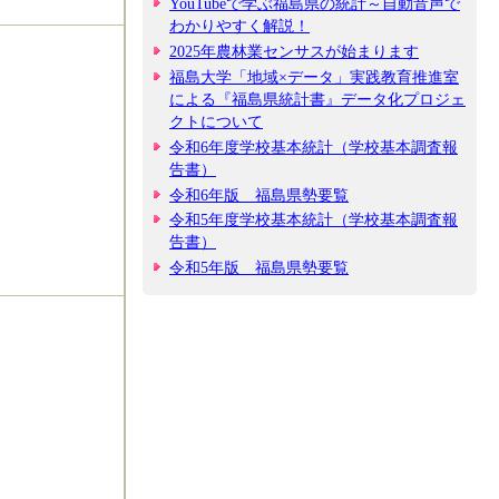
YouTubeで学ぶ福島県の統計～自動音声で
わかりやすく解説！
2025年農林業センサスが始まります
福島大学「地域×データ」実践教育推進室
による『福島県統計書』データ化プロジェ
クトについて
令和6年度学校基本統計（学校基本調査報
告書）
令和6年版 福島県勢要覧
令和5年度学校基本統計（学校基本調査報
告書）
令和5年版 福島県勢要覧