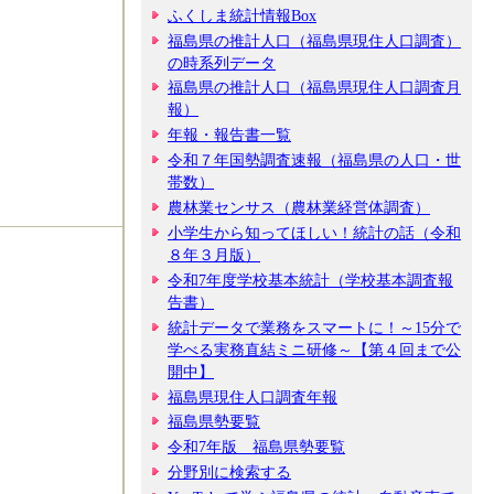
ふくしま統計情報Box
福島県の推計人口（福島県現住人口調査）
の時系列データ
福島県の推計人口（福島県現住人口調査月
報）
年報・報告書一覧
令和７年国勢調査速報（福島県の人口・世
帯数）
農林業センサス（農林業経営体調査）
小学生から知ってほしい！統計の話（令和
８年３月版）
令和7年度学校基本統計（学校基本調査報
告書）
統計データで業務をスマートに！～15分で
学べる実務直結ミニ研修～【第４回まで公
開中】
福島県現住人口調査年報
福島県勢要覧
令和7年版 福島県勢要覧
分野別に検索する