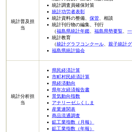
統計調査員確保対策
統計功労者表彰
統計資料の整備、
保管
、相談
統計普及担
統計刊行物の編集、刊行
当
（
福島県統計年鑑
、
福島県勢要覧
、
一
統計教育
（
統計グラフコンクール
、
親子統計グ
福島県統計協会
県民経済計算
市町村民経済計算
県経済動向
県年次経済報告書
統計分析担
景気動向指数
当
アナリーゼふくしま
産業連関表
商品流通調査
鉱工業指数（月報）
鉱工業指数（年報）