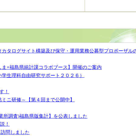
タカタログサイト構築及び保守・運用業務公募型プロポーザル
しま×福島県統計課コラボブース】開催のご案内
小学生理科自由研究サポート２０２６）
す！
結ミニ研修～【第４回まで公開中】
事業所調査)福島県版集計】を公表しました
解説！
を訪問しました