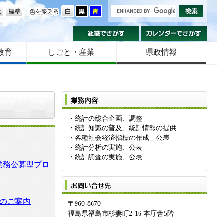
の大きさ
色を変える
組織でさがす
カ
教育
しごと・産業
県政情報
業
・統計の総合企画、調整
・統計知識の普及、統計情報の提供
・各種社会経済指標の作成、公表
・統計分析の実施、公表
・統計調査の実施、公表
業務公募型プロ
お
のご案内
〒960-8670
福島県福島市杉妻町2-16 本庁舎5階