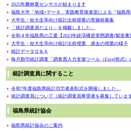
2025年農林業センサスが始まります
福島大学「地域×データ」実践教育推進室による『福島
大学生・短大生等向け統計出前授業の実施校募集
「統計調査員だより」を掲載しました。
令和４年福島県の工業【2023年経済構造実態調査(製造
大学生・短大生等向け統計出前授業 過去の授業の様子
統計データＱ＆Ａ
毎月勤労統計調査「調査票入力支援ツール（Excel形式
統計調査員に関すること
令和7年度福島県統計功労者表彰式を開催しました。
統計調査員について（統計調査員希望者を募集していま
福島県統計協会
福島県統計協会のご案内