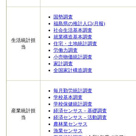
国勢調査
福島県の推計人口(月報)
社会生活基本調査
就業構造基本調査
生活統計担
住宅・土地統計調査
当
労働力調査
小売物価統計調査
家計調査
全国家計構造調査
毎月勤労統計調査
学校基本調査
学校保健統計調査
産業統計担
経済センサス－基礎調査
当
経済センサス－活動調査
農林業センサス
漁業センサス