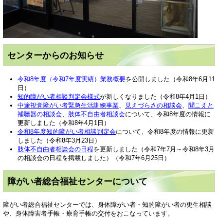
センターからのお知らせ
令和8年度（令和7年度実績）業務概要
を公開しました（令和8年6月11
日）
知的障がい者相談判定会様式
が新しくなりました（令和8年4月1日）
中途視覚障がい者緊急生活訓練事業
、
見えづらさの相談会
、
聞こえと
補聴器の相談会
、
肢体不自由者相談会
について、令和8年度の情報に
更新しました（令和8年4月1日）
令和8年度知的障がい者相談判定会
について、令和8年度の情報に更新
しました（令和8年3月23日）
肢体不自由者相談会の日程
を更新しました（令和7年7月～令和8年3月
の相談会の日程を掲載しました）（令和7年6月25日）
障がい者総合福祉センターについて
障がい者総合福祉センターでは、身体障がい者・知的障がい者の更生相談
や、身体障害者手帳・療育手帳の交付をおこなっています。