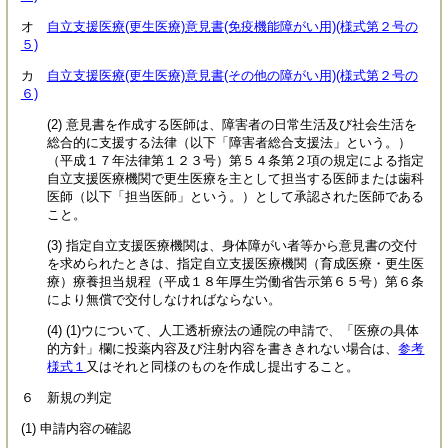
オ
自立支援医療(更生医療)意見書(免疫機能障がい用)(様式第２号の
５)
カ
自立支援医療(更生医療)意見書(その他の障がい用)(様式第２号の
６)
(2) 意見書を作成する医師は、障害者の日常生活及び社会生活を
総合的に支援する法律（以下「障害者総合支援法」という。）
（平成１７年法律第１２３号）第５４条第２項の規定による指定
自立支援医療機関で更生医療を主として担当する医師または歯科
医師（以下「担当医師」という。）として承認された医師である
こと。
(3) 指定自立支援医療機関は、身体障がい者等から意見書の交付
を求められたときは、指定自立支援医療機関（育成医療・更生医
療）療養担当規程（平成１８年厚生労働省告示第６５号）第６条
により無償で交付しなければならない。
(4) (1)ウについて、人工透析療法の通院の申請で、「医療の具体
的方針」欄に投薬内容及び注射内容を書ききれない場合は、
参考
様式１
又はそれと同様のものを作成し提出すること。
６ 新規の判定
(1) 申請内容の確認