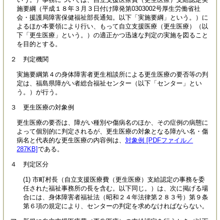
施要綱（平成１８年３月３日付け障発第0303002号厚生労働省社
会・援護局障害保健福祉部長通知。以下「実施要綱」という。）に
よるほか本要領により行い、もって自立支援医療（更生医療）（以
下「更生医療」という。）の適正かつ迅速な判定の実施を図ること
を目的とする。
２ 判定機関
実施要綱第４の身体障害者更生相談所による更生医療の要否等の判
定は、福島県障がい者総合福祉センター（以下「センター」とい
う。）が行う。
３ 更生医療の対象例
更生医療の要否は、障がい種別や傷病名のほか、その症例の病態に
よって個別的に判定されるが、更生医療の対象となる障がい名・傷
病名と代表的な更生医療の内容例は、
対象例 [PDFファイル／
287KB]
である。
４ 判定区分
(1) 市町村長（自立支援医療費（更生医療）支給認定の事務を委
任された福祉事務所の長を含む。以下同じ。）は、次に掲げる場
合には、身体障害者福祉法（昭和２４年法律第２８３号）第９条
第６項の規定により、センターの判定を求めなければならない。