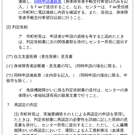
連絡し、
同時申請連絡票
（身体障害者手帳交付希望日のみを記
入。）をＦaxで送信すること。なお、センターは、Ｆax受信後
に市町村に電話連絡し内容を確認する。また、送信は、身体障
害者手帳交付希望日以前に行うこと。
(2) 判定依頼
ア 市町村長は、申請者が申請の資格を有すると認めたとき
は、判定依頼書に次の関係書類を添付しセンター所長に提出す
ること。
(ア) 自立支援医療（更生医療）意見書
(イ) 身体障害者診断書・意見書の写し（同時申請の場合に限る。）
(ウ) 同時申請連絡票（全内容を記入。）（同時申請の場合に限る。中
核市を除く。）
イ 免疫機能障がいに係る判定依頼書の送付は、センターの身
体障がい者福祉課長宛の親展文書で行うこと。
７ 再認定の判定
(1) 市町村長は、実施要綱第６の１による再認定の申請を受理し
たときは、判定依頼書に再認定の必要性を詳細に記した医師の意
見書を添付し、センター所長に提出すること。ただし、じん臓機
能障がいの再認定において、通院による人工透析療法（血液透