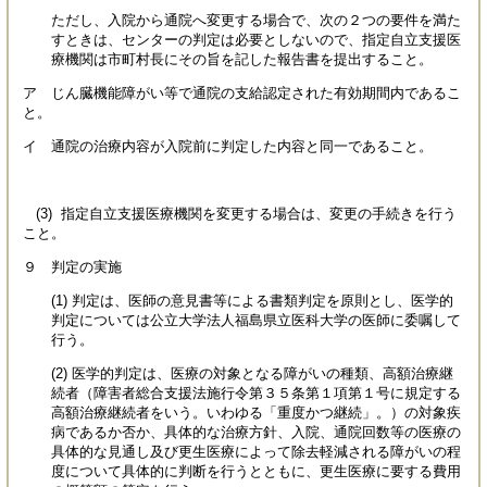
ただし、入院から通院へ変更する場合で、次の２つの要件を満た
すときは、センターの判定は必要としないので、指定自立支援医
療機関は市町村長にその旨を記した報告書を提出すること。
ア じん臓機能障がい等で通院の支給認定された有効期間内であるこ
と。
イ 通院の治療内容が入院前に判定した内容と同一であること。
(3) 指定自立支援医療機関を変更する場合は、変更の手続きを行う
こと。
９ 判定の実施
(1) 判定は、医師の意見書等による書類判定を原則とし、医学的
判定については公立大学法人福島県立医科大学の医師に委嘱して
行う。
(2) 医学的判定は、医療の対象となる障がいの種類、高額治療継
続者（障害者総合支援法施行令第３５条第１項第１号に規定する
高額治療継続者をいう。いわゆる「重度かつ継続」。）の対象疾
病であるか否か、具体的な治療方針、入院、通院回数等の医療の
具体的な見通し及び更生医療によって除去軽減される障がいの程
度について具体的に判断を行うとともに、更生医療に要する費用