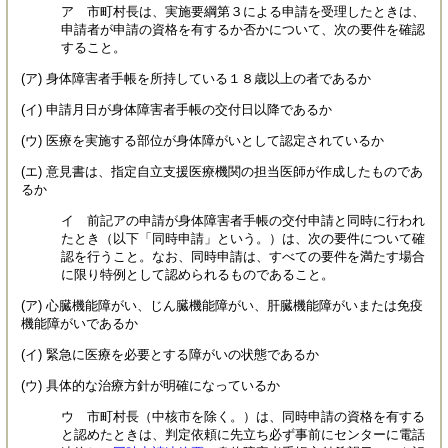
ア 市町村長は、実施要綱第３による申請を受理したときは、
申請者が申請の資格を有するか否かについて、次の要件を確認
すること。
(ア) 身体障害者手帳を所持している１８歳以上の者であるか
(イ) 申請月日が身体障害者手帳の交付日以降であるか
(ウ) 医療を実施する部位が身体障がいとして認定されているか
(エ) 意見書は、指定自立支援医療機関の担当医師が作成したものであ
るか
イ 前記アの申請が身体障害者手帳の交付申請と同時に行われ
たとき（以下「同時申請」という。）は、次の要件について確
認を行うこと。なお、同時申請は、すべての要件を満たす場合
に限り特例として認められるものであること。
(ア) 心臓機能障がい、じん臓機能障がい、肝臓機能障がいまたは免疫
機能障がいであるか
(イ) 緊急に医療を必要とする障がいの状態であるか
(ウ) 具体的な治療方針が明確になっているか
ウ 市町村長（中核市を除く。）は、同時申請の資格を有する
と認めたときは、判定依頼に先立ち必ず事前にセンターに電話