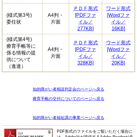
ＰＤＦ形式
ワード形式
(様式第3号)
A4判・
[PDFファ
[Wordファ
委任状
片面
イル／
イル／
277KB]
16KB]
(様式第4号)
ＰＤＦ形式
ワード形式
療育手帳等に
A4判・
[PDFファ
[Wordファ
係る情報の提
片面
イル／
イル／
供について
328KB]
20KB]
（進達）
知的障がい者相談判定会のページへ戻る
療育手帳の交付についてのページへ戻る
知的障がい者福祉課の事業ページへ戻る
PDF形式のファイルをご覧いただく場合に
は、Adobe社が提供するAdobe Readerが必