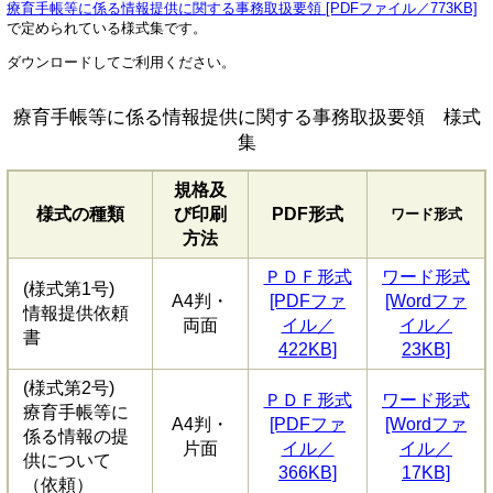
療育手帳等に係る情報提供に関する事務取扱要領 [PDFファイル／773KB]
で定められている様式集です。
ダウンロードしてご利用ください。
療育手帳等に係る情報提供に関する事務取扱要領 様式
集
規格及
様式の種類
び印刷
PDF形式
ワード形式
方法
ＰＤＦ形式
ワード形式
(様式第1号)
A4判・
[PDFファ
[Wordファ
情報提供依頼
両面
イル／
イル／
書
422KB]
23KB]
(様式第2号)
ＰＤＦ形式
ワード形式
療育手帳等に
A4判・
[PDFファ
[Wordファ
係る情報の提
片面
イル／
イル／
供について
366KB]
17KB]
（依頼）