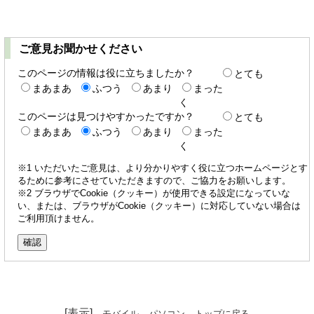
ご意見お聞かせください
このページの情報は役に立ちましたか？
とても
まあまあ
ふつう
あまり
まった
く
このページは見つけやすかったですか？
とても
まあまあ
ふつう
あまり
まった
く
※1 いただいたご意見は、より分かりやすく役に立つホームページとす
るために参考にさせていただきますので、ご協力をお願いします。
※2 ブラウザでCookie（クッキー）が使用できる設定になっていな
い、または、ブラウザがCookie（クッキー）に対応していない場合は
ご利用頂けません。
[表示]
モバイル
パソコン
トップに戻る