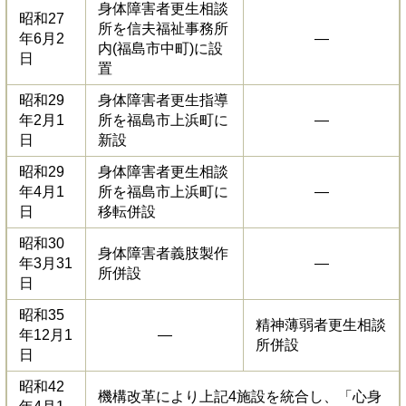
身体障害者更生相談
昭和27
所を信夫福祉事務所
年6月2
―
内(福島市中町)に設
日
置
昭和29
身体障害者更生指導
年2月1
所を福島市上浜町に
―
日
新設
昭和29
身体障害者更生相談
年4月1
所を福島市上浜町に
―
日
移転併設
昭和30
身体障害者義肢製作
年3月31
―
所併設
日
昭和35
精神薄弱者更生相談
年12月1
―
所併設
日
昭和42
機構改革により上記4施設を統合し、「心身