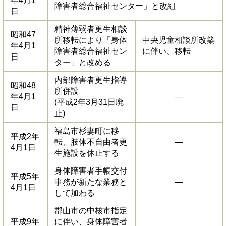
年4月1
障害者総合福祉センター」と改組
日
精神薄弱者更生相談
昭和47
所移転により「身体
中央児童相談所改築
年4月1
障害者総合福祉セン
に伴い、移転
日
ター」と改める
内部障害者更生指導
昭和48
所併設
年4月1
―
(平成2年3月31日廃
日
止)
福島市杉妻町に移
平成2年
転、肢体不自由者更
―
4月1日
生施設を休止する
身体障害者手帳交付
平成5年
事務が新たな業務と
―
4月1日
して加わる
郡山市の中核市指定
平成9年
に伴い、身体障害者