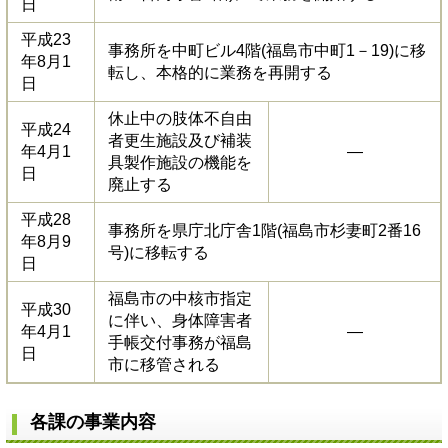
日
平成23
事務所を中町ビル4階(福島市中町1－19)に移
年8月1
転し、本格的に業務を再開する
日
休止中の肢体不自由
平成24
者更生施設及び補装
年4月1
―
具製作施設の機能を
日
廃止する
平成28
事務所を県庁北庁舎1階(福島市杉妻町2番16
年8月9
号)に移転する
日
福島市の中核市指定
平成30
に伴い、身体障害者
年4月1
―
手帳交付事務が福島
日
市に移管される
各課の事業内容