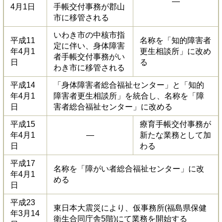
―
4月1日
手帳交付事務が郡山
市に移管される
いわき市の中核市指
平成11
名称を「知的障害者
定に伴い、身体障害
年4月1
更生相談所」に改め
者手帳交付事務がい
日
る
わき市に移管される
平成14
「身体障害者総合福祉センター」と「知的
年4月1
障害者更生相談所」を統合し、名称を「障
日
害者総合福祉センター」に改める
平成15
療育手帳交付事務が
年4月1
―
新たな業務として加
日
わる
平成17
名称を「障がい者総合福祉センター」に改
年4月1
める
日
平成23
東日本大震災により、仮事務所(福島県保健
年3月14
衛生合同庁舎5階)にて業務を開始する