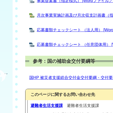
事業提案書（指定様式） [Wordファイル／2
月次事業実施計画及び月次収支計画書（指定様式
応募書類チェックシート （法人用） [Word
応募書類チェックシート （任意団体用） [W
参考：国の補助金交付要綱等
国HP 被災者支援総合交付金交付要綱・交付
このページに関するお問い合わせ先
避難者生活支援課
避難者生活支援課