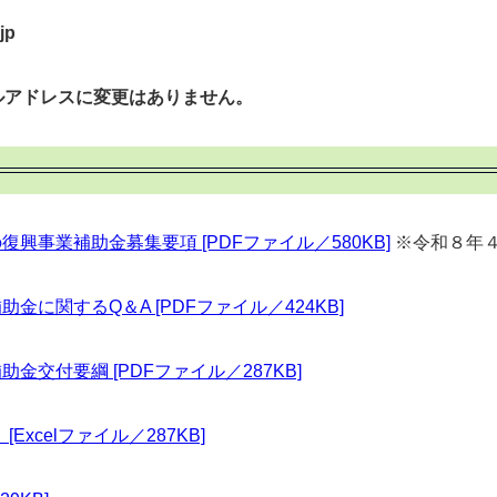
jp
アドレスに変更はありません。
事業補助金募集要項 [PDFファイル／580KB]
※令和８年
に関するQ＆A [PDFファイル／424KB]
交付要綱 [PDFファイル／287KB]
xcelファイル／287KB]