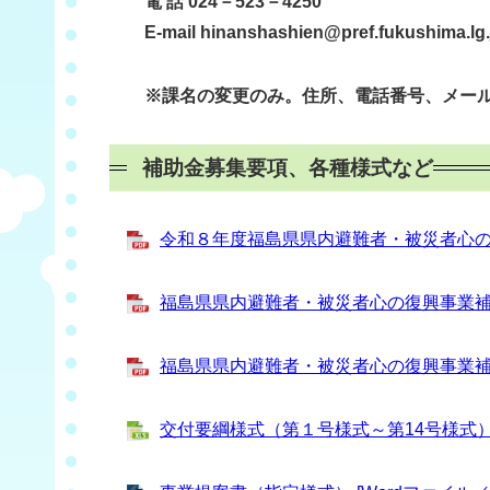
電 話 024－523－4250
E-mail hinanshashien@pref.fukushima.lg.
※課名の変更のみ。住所、電話番号、メール
補助金募集要項、各種様式など
令和８年度福島県県内避難者・被災者心の復興
福島県県内避難者・被災者心の復興事業補助金
福島県県内避難者・被災者心の復興事業補助金
交付要綱様式（第１号様式～第14号様式） [E