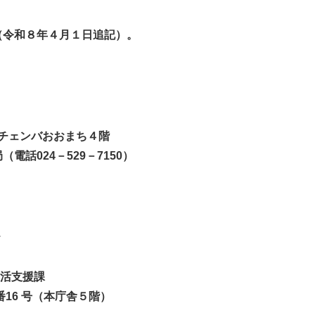
（令和８年４月１日追記）。
 チェンバおおまち４階
024－529－7150）
＞
生活支援課
6 号（本庁舎５階）