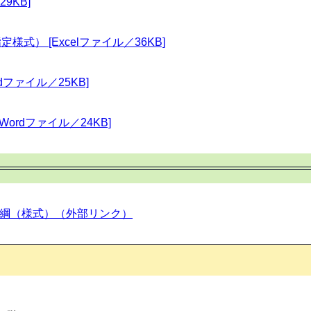
9KB]
） [Excelファイル／36KB]
ファイル／25KB]
ordファイル／24KB]
要綱（様式）（外部リンク）