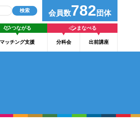
782
検索
会員数
団体
つながる
まなべる
マッチング支援
分科会
出前講座