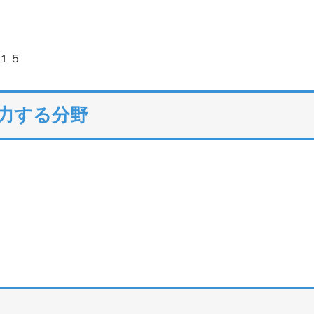
１５
注力する分野