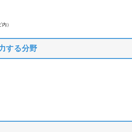
ビ内）
注力する分野