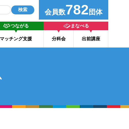
782
検索
会員数
団体
つながる
まなべる
マッチング支援
分科会
出前講座
ム