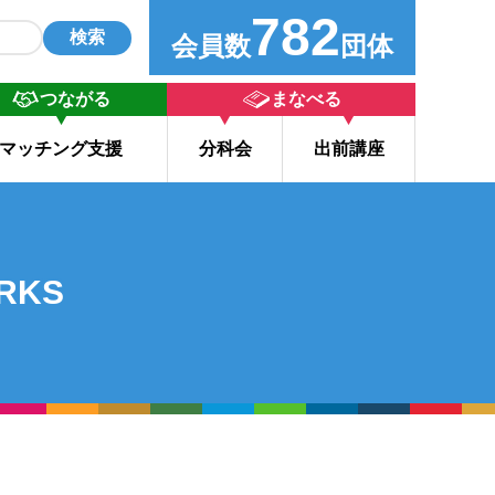
782
検索
会員数
団体
つながる
まなべる
マッチング支援
分科会
出前講座
RKS