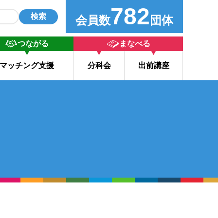
782
検索
会員数
団体
つながる
まなべる
マッチング支援
分科会
出前講座