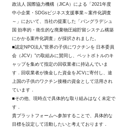
政法人 国際協力機構（JICA）による「2021年度
中小企業・SDGsビジネス支援事業～案件化調査
～」において、当社の提案した「バングラデシュ
国 効率的・衛生的な廃棄物圧縮貯留システム構築
にかかる案件化調査」が採択されました。
■認定NPO法人”世界の子供にワクチンを 日本委員
会（JCV）”の取組みに賛同し、ペットボトルのキ
ャップを集めて指定の回収業者に持込んでいま
す．回収業者が換金した資金をJCVに寄付し、途
上国の子供のワクチン接種の資金として活用され
ています．
■その他、現時点で具体的な取り組みはなく未定で
す．
貴プラットフォームへ参加することで、具体的な
目標を設定して活動したいと考えております．