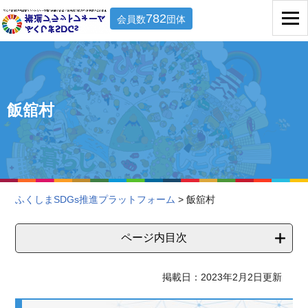
782
会員数
団体
飯舘村
ふくしまSDGs推進プラットフォーム
> 飯舘村
ページ内目次
掲載日：2023年2月2日更新