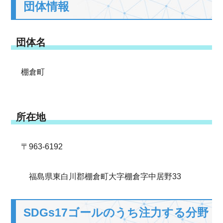
団体情報
団体名
棚倉町
所在地
〒963-6192
福島県東白川郡棚倉町大字棚倉字中居野33
SDGs17ゴールのうち注力する分野