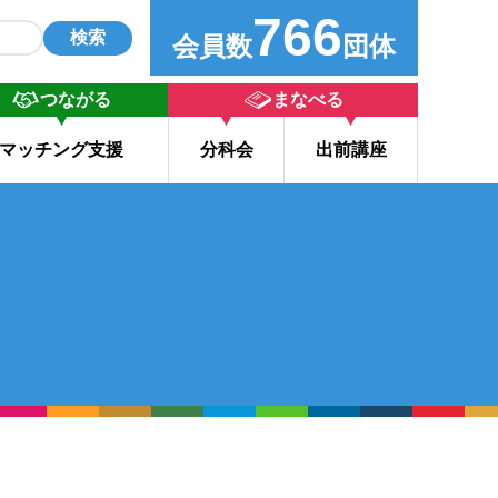
766
検索
会員数
団体
つながる
まなべる
マッチング支援
分科会
出前講座