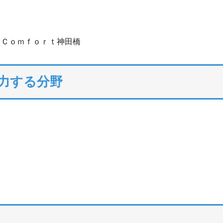
ｉＣｏｍｆｏｒｔ神田橋
注力する分野