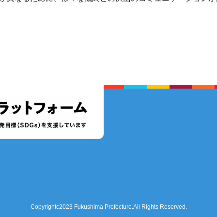
Copyrightc2023 Fukushima Prefecture.All Rights Reserved.