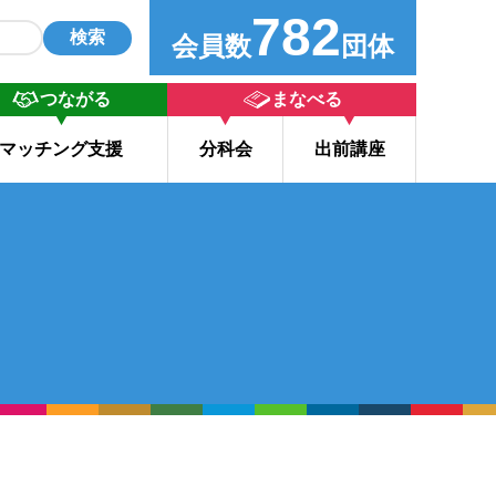
782
検索
会員数
団体
つながる
まなべる
マッチング支援
分科会
出前講座