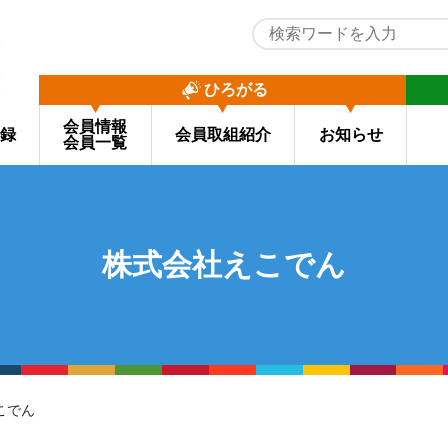
ひろがる
会員情報
録
会員取組紹介
お知らせ
会員一覧
株式会社えこでん
こでん