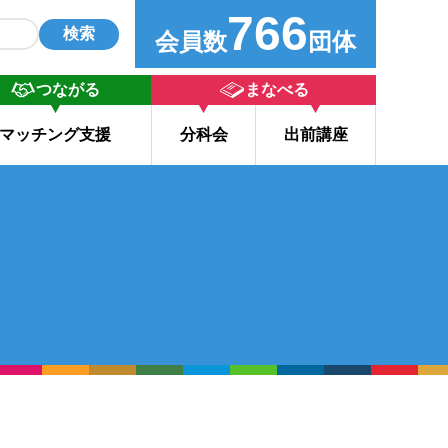
766
検索
会員数
団体
つながる
まなべる
マッチング支援
分科会
出前講座