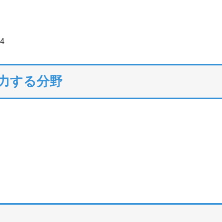
4
注力する分野