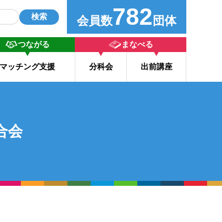
782
検索
会員数
団体
つながる
まなべる
マッチング支援
分科会
出前講座
合会