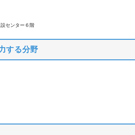
建設センター６階
注力する分野