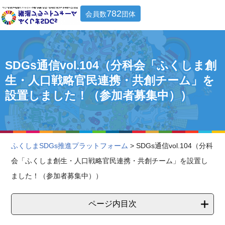
782
会員数
団体
SDGs通信vol.104（分科会「ふくしま創
生・人口戦略官民連携・共創チーム」を
設置しました！（参加者募集中））
ふくしまSDGs推進プラットフォーム
> SDGs通信vol.104（分科
会「ふくしま創生・人口戦略官民連携・共創チーム」を設置し
ました！（参加者募集中））
ページ内目次