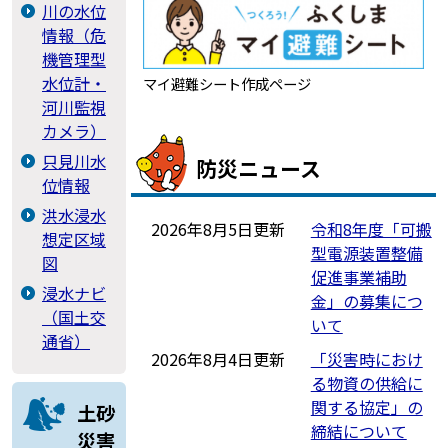
川の水位
情報（危
機管理型
水位計・
マイ避難シート作成ページ
河川監視
カメラ）
只見川水
防災ニュース
位情報
洪水浸水
2026年8月5日更新
令和8年度「可搬
想定区域
型電源装置整備
図
促進事業補助
浸水ナビ
金」の募集につ
（国土交
いて
通省）
2026年8月4日更新
「災害時におけ
る物資の供給に
関する協定」の
土砂
締結について
災害