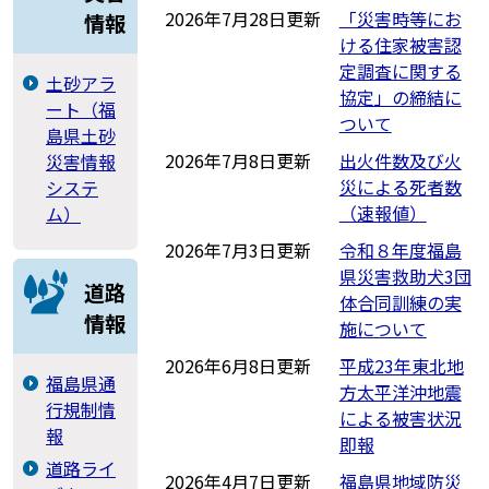
2026年7月28日更新
「災害時等にお
情報
ける住家被害認
定調査に関する
土砂アラ
協定」の締結に
ート（福
ついて
島県土砂
2026年7月8日更新
出火件数及び火
災害情報
災による死者数
システ
（速報値）
ム）
2026年7月3日更新
令和８年度福島
県災害救助犬3団
道路
体合同訓練の実
情報
施について
2026年6月8日更新
平成23年東北地
福島県通
方太平洋沖地震
行規制情
による被害状況
報
即報
道路ライ
2026年4月7日更新
福島県地域防災