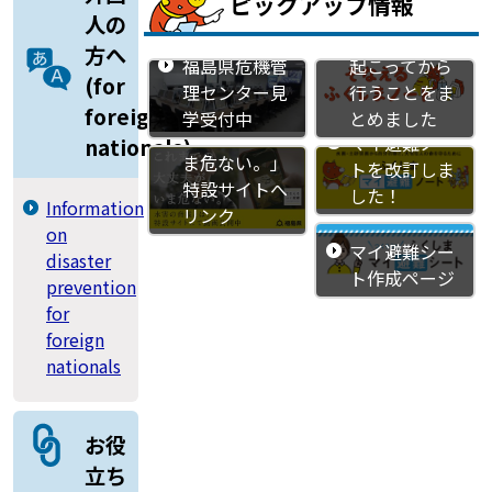
ピックアップ情報
災害に対する
人の
備えや災害が
方へ
福島県危機管
起こってから
(for
理センター見
行うことをま
「これまでの
foreign
学受付中
とめました
大丈夫が、い
マイ避難ノー
nationals)
ま危ない。」
トを改訂しま
特設サイトへ
した！
Information
リンク
on
マイ避難シー
disaster
ト作成ページ
prevention
for
foreign
nationals
お役
立ち