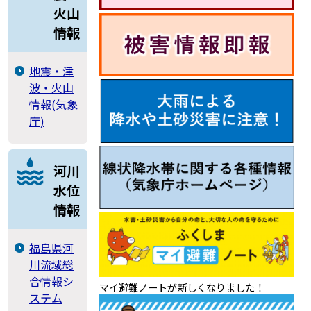
火山
情報
地震・津
波・火山
情報(気象
庁)
河川
水位
情報
福島県河
川流域総
合情報シ
マイ避難ノートが新しくなりました！
ステム