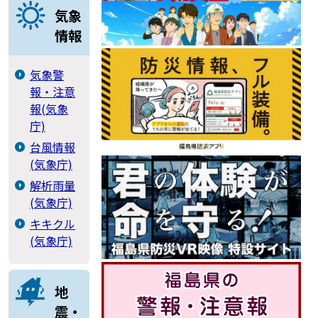
気象
情報
気象警
報・注意
報(気象
庁)
台風情報
(気象庁)
解析雨量
(気象庁)
キキクル
(気象庁)
地
震・