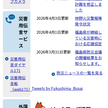
ブカメラ
計画を修正しま
した
2026年4月3日更新
林野火災警報等
災害
発令状況
用伝
言サ
2026年4月1日更新
福島県が締結し
ている災害時に
ービ
おける応援協定
ス
2026年3月31日更新
福島県防災会議
の開催結果をお
災害用伝
知らせします。
言ダイヤ
ル171
防災ニュースの一覧を見る
災害用伝
言板
Tweets by Fukushima_Bosai
（web171）
外国