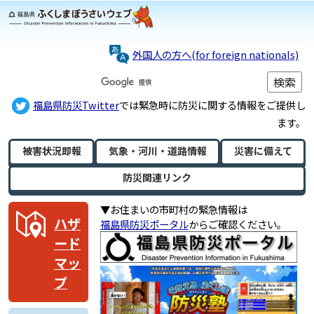
外国人の方へ(for foreign nationals)
福島県防災Twitter
では緊急時に防災に関する情報をご提供し
ます。
被害状況即報
気象・河川・
道路情報
災害に備えて
防災関連リンク
▼お住まいの市町村の緊急情報は
ハザ
福島県防災ポータル
からご確認ください。
ード
マッ
プ