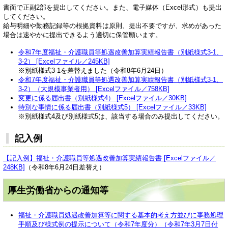
書面で正副2部を提出してください。また、電子媒体（Excel形式）も提出
してください。
給与明細や勤務記録等の根拠資料は原則、提出不要ですが、求めがあった
場合は速やかに提出できるよう適切に保管願います。
令和7年度福祉・介護職員等処遇改善加算実績報告書（別紙様式3-1、
3-2） [Excelファイル／245KB]
※別紙様式3-1を差替えました（令和8年6月24日）
令和7年度福祉・介護職員等処遇改善加算実績報告書（別紙様式3-1、
3-2）（大規模事業者用） [Excelファイル／758KB]
変更に係る届出書（別紙様式4） [Excelファイル／30KB]
特別な事情に係る届出書（別紙様式5） [Excelファイル／33KB]
※別紙様式4及び別紙様式5は、該当する場合のみ提出してください。
記入例
【記入例】福祉・介護職員等処遇改善加算実績報告書 [Excelファイル／
248KB]
（令和8年6月24日差替え）
厚生労働省からの通知等
福祉・介護職員処遇改善加算等に関する基本的考え方並びに事務処理
手順及び様式例の提示について（令和7年度分）（
令和7年3月7日付