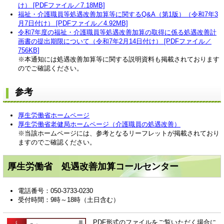
け
） [PDFファイル／7.18MB]
福祉・介護職員等処遇改善加算等に関するQ&A（第1版）（令和7年3
月7日付け） [PDFファイル／4.92MB]
令和7年度の福祉・介護職員等処遇改善加算の取得に係る処遇改善計
画書の提出期限について（令和7年2月14日付け） [PDFファイル／
756KB]
※本通知には処遇改善加算等に関する説明資料も掲載されております
のでご確認ください。
参考
厚生労働省ホームページ
厚生労働省老健局ホームページ（介護職員の処遇改善）
※当該ホームページには、参考となるリーフレットが掲載されており
ますのでご確認ください。
厚生労働省 処遇改善加算コールセンター
電話番号：050-3733-0230
受付時間：9時～18時（土日含む）​
PDF形式のファイルをご覧いただく場合に