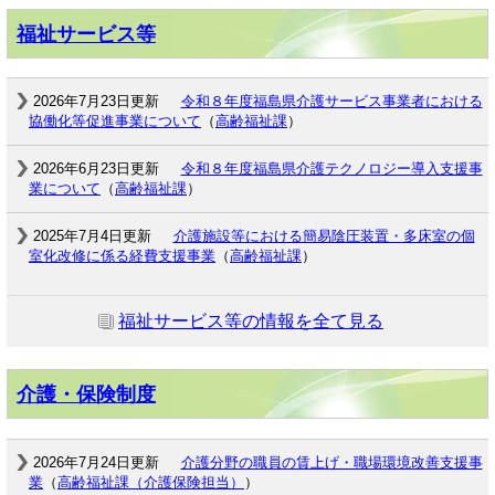
福祉サービス等
2026年7月23日更新
令和８年度福島県介護サービス事業者における
協働化等促進事業について
（
高齢福祉課
）
2026年6月23日更新
令和８年度福島県介護テクノロジー導入支援事
業について
（
高齢福祉課
）
2025年7月4日更新
介護施設等における簡易陰圧装置・多床室の個
室化改修に係る経費支援事業
（
高齢福祉課
）
福祉サービス等の情報を全て見る
介護・保険制度
2026年7月24日更新
介護分野の職員の賃上げ・職場環境改善支援事
業
（
高齢福祉課（介護保険担当）
）