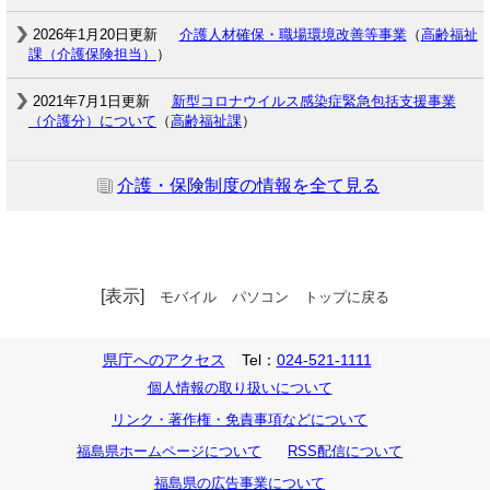
2026年1月20日更新
介護人材確保・職場環境改善等事業
（
高齢福祉
課（介護保険担当）
）
2021年7月1日更新
新型コロナウイルス感染症緊急包括支援事業
（介護分）について
（
高齢福祉課
）
介護・保険制度の情報を全て見る
[表示]
モバイル
パソコン
トップに戻る
県庁へのアクセス
Tel：
024-521-1111
個人情報の取り扱いについて
リンク・著作権・免責事項などについて
福島県ホームページについて
RSS配信について
福島県の広告事業について