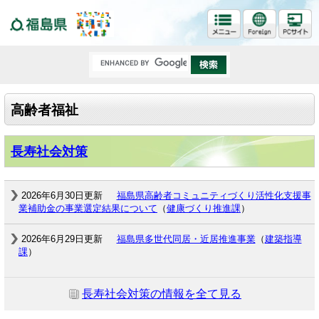
福島県
高齢者福祉
長寿社会対策
2026年6月30日更新
福島県高齢者コミュニティづくり活性化支援事
業補助金の事業選定結果について
（
健康づくり推進課
）
2026年6月29日更新
福島県多世代同居・近居推進事業
（
建築指導
課
）
長寿社会対策の情報を全て見る