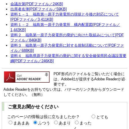
会議次第[PDFファイル／24KB]
出席者名簿[PDFファイル／59KB]
資料１－１ 福島第一原子力発電所の現状と今後の対応について
[PDFファイル／3,411KB]
資料１－２ 福島第一原子力発電所 構内配置図[PDFファイル／
1,443KB]
資料２ 福島第一原子力発電所の廃炉に向けた取組みについて[PDF
ファイル／846KB]
資料３ 福島第一原子力発電所に対する規制活動について[PDFファ
イル／688KB]
資料４ 福島県原子力発電所の廃炉に関する安全確保県民会議設置要
綱[PDFファイル／246KB]
PDF形式のファイルをご覧いただく場合に
は、Adobe社が提供するAdobe Readerが必
要です。
Adobe Readerをお持ちでない方は、バナーのリンク先からダウンロード
してください。（無料）
ご意見お聞かせください
このページの情報は役に立ちましたか？
とても
まあまあ
ふつう
あまり
まった
く