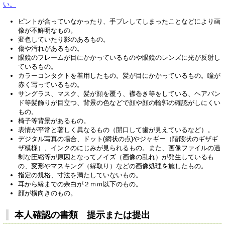
い。
ピントが合っていなかったり、手ブレしてしまったことなどにより画
像が不鮮明なもの。
変色していたり影のあるもの。
傷や汚れがあるもの。
眼鏡のフレームが目にかかっているものや眼鏡のレンズに光が反射し
ているもの。
カラーコンタクトを着用したもの。髪が目にかかっているもの。瞳が
赤く写っているもの。
サングラス、マスク、髪が顔を覆う、襟巻き等をしている、ヘアバン
ド等髪飾りが目立つ、背景の色などで顔や顔の輪郭の確認がしにくい
もの。
椅子等背景があるもの。
表情が平常と著しく異なるもの（開口して歯が見えているなど）。
デジタル写真の場合、ドット(網状の点)やジャギー（階段状のギザギ
ザ模様）、インクのにじみが見られるもの。また、画像ファイルの過
剰な圧縮等が原因となってノイズ（画像の乱れ）が発生しているも
の、変形やマスキング（縁取り）などの画像処理を施したもの。
指定の規格、寸法を満たしていないもの。
耳から縁までの余白が２ｍｍ以下のもの。
顔が横向きのもの。
本人確認の書類 提示または提出