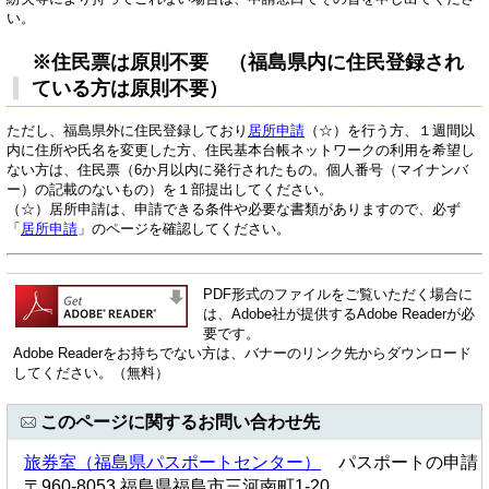
い。
※住民票は原則不要 （福島県内に住民登録され
ている方は原則不要）
ただし、福島県外に住民登録しており
居所申請
（☆）を行う方、１週間以
内に住所や氏名を変更した方、住民基本台帳ネットワークの利用を希望し
ない方は、住民票（6か月以内に発行されたもの。個人番号（マイナンバ
ー）の記載のないもの）を１部提出してください。
（☆）居所申請は、申請できる条件や必要な書類がありますので、必ず
「
居所申請
」のページを確認してください。
PDF形式のファイルをご覧いただく場合に
は、Adobe社が提供するAdobe Readerが必
要です。
Adobe Readerをお持ちでない方は、バナーのリンク先からダウンロード
してください。（無料）
このページに関するお問い合わせ先
旅券室（福島県パスポートセンター）
パスポートの申請
〒960-8053 福島県福島市三河南町1-20