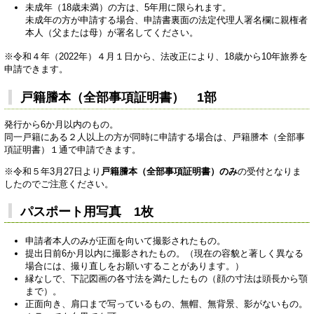
未成年（18歳未満）の方は、5年用に限られます。
未成年の方が申請する場合、申請書裏面の法定代理人署名欄に親権者
本人（父または母）が署名してください。
※令和４年（2022年）４月１日から、法改正により、18歳から10年旅券を
申請できます。
戸籍謄本（全部事項証明書） 1部
発行から6か月以内のもの。
同一戸籍にある２人以上の方が同時に申請する場合は、戸籍謄本（全部事
項証明書）１通で申請できます。
※令和５年3月27日より
戸籍謄本（全部事項証明書）
のみ
の受付となりま
したのでご注意ください。
パスポート用写真 1枚
申請者本人のみが正面を向いて撮影されたもの。
提出日前6か月以内に撮影されたもの。（現在の容貌と著しく異なる
場合には、撮り直しをお願いすることがあります。）
縁なしで、下記図画の各寸法を満たしたもの（顔の寸法は頭長から顎
まで）。
正面向き、肩口まで写っているもの、無帽、無背景、影がないもの。