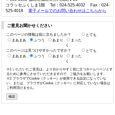
コラッセふくしま1階 Tel：024-525-4032 Fax：024-
525-4018
電子メールでのお問い合わせはこちらから
ご意見お聞かせください
このページの情報は役に立ちましたか？
とても
まあまあ
ふつう
あまり
まった
く
このページは見つけやすかったですか？
とても
まあまあ
ふつう
あまり
まった
く
※1 いただいたご意見は、より分かりやすく役に立つホームページとす
るために参考にさせていただきますので、ご協力をお願いします。
※2 ブラウザでCookie（クッキー）が使用できる設定になっていな
い、または、ブラウザがCookie（クッキー）に対応していない場合は
ご利用頂けません。