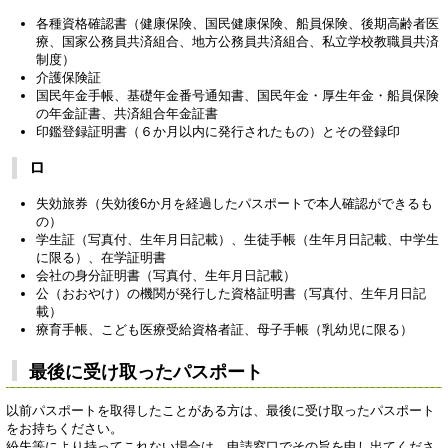
各種資格確認書（健康保険、国民健康保険、船員保険、後期高齢者医
療、国家公務員共済組合、地方公務員共済組合、私立学校教職員共済
制度）
介護保険証
国民年金手帳、基礎年金番号通知書、国民年金・厚生年金・船員保険
の年金証書、共済組合年金証書
印鑑登録証明書（６か月以内に発行されたもの）とその登録印
ロ
失効旅券（失効後6か月を経過したパスポートで本人確認ができるも
の）
学生証（写真付、生年月日記載）、生徒手帳（生年月日記載、中学生
に限る）、在学証明書
会社の身分証明書（写真付、生年月日記載）
公（おおやけ）の機関が発行した資格証明書（写真付、生年月日記
載）
療育手帳、こども医療受給資格者証、母子手帳（乳幼児に限る）
最後に受け取ったパスポート
以前パスポートを取得したことがある方は、最後に受け取ったパスポート
をお持ちください。
紛失等により持ってこれない場合は、申請窓口でその旨を申し出てくださ