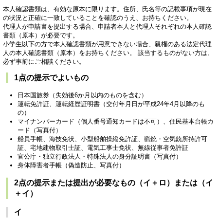
本人確認書類は、有効な原本に限ります。住所、氏名等の記載事項が現在
の状況と正確に一致していることを確認のうえ、お持ちください。
代理人が申請書を提出する場合、申請者本人と代理人それぞれの本人確認
書類（原本）が必要です。
小学生以下の方で本人確認書類が用意できない場合、親権のある法定代理
人の本人確認書類（原本）をお持ちください。 該当するものがない方は、
必ず事前にご相談ください。
1点の提示でよいもの
日本国旅券（失効後6か月以内のものを含む）
運転免許証、運転経歴証明書（交付年月日が平成24年4月以降のも
の）
マイナンバーカード（個人番号通知カードは不可）、住民基本台帳カ
ード（写真付）
船員手帳、海技免状、小型船舶操縦免許証、猟銃・空気銃所持許可
証、宅地建物取引士証、電気工事士免状、無線従事者免許証
官公庁・独立行政法人・特殊法人の身分証明書（写真付）
身体障害者手帳（偽造防止、写真付）
2点の提示または提出が必要なもの（イ＋ロ）または（イ
＋イ）
イ