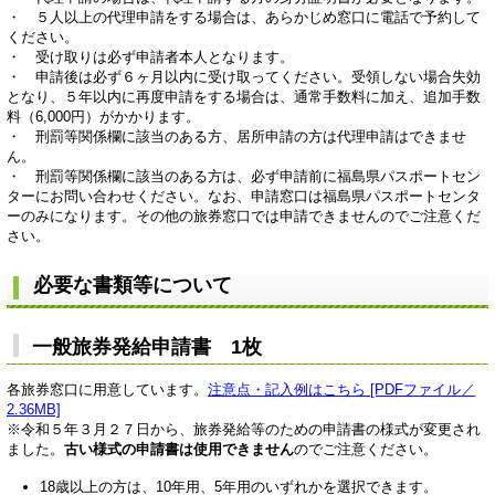
・ ５人以上の代理申請をする場合は、あらかじめ窓口に電話で予約して
ください。
・ 受け取りは必ず申請者本人となります。
・ 申請後は必ず６ヶ月以内に受け取ってください。受領しない場合失効
となり、５年以内に再度申請をする場合は、通常手数料に加え、追加手数
料（6,000円）がかかります。
・ 刑罰等関係欄に該当のある方、居所申請の方は代理申請はできませ
ん。
・ 刑罰等関係欄に該当のある方は、必ず申請前に福島県パスポートセン
ターにお問い合わせください。なお、申請窓口は福島県パスポートセンタ
ーのみになります。その他の旅券窓口では申請できませんのでご注意くだ
さい。
必要な書類等について
一般旅券発給申請書 1枚
各旅券窓口に用意しています。
注意点・記入例はこちら [PDFファイル／
2.36MB]
※令和５年３月２７日から、旅券発給等のための申請書の様式が変更され
ました。
古い様式の申請書は使用できません
のでご注意ください。​
18歳以上の方は、10年用、5年用のいずれかを選択できます。