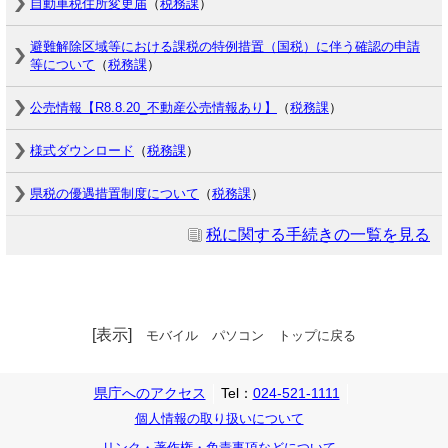
自動車税住所変更届
（
税務課
）
避難解除区域等における課税の特例措置（国税）に伴う確認の申請
等について
（
税務課
）
公売情報【R8.8.20_不動産公売情報あり】
（
税務課
）
様式ダウンロード
（
税務課
）
県税の優遇措置制度について
（
税務課
）
税に関する手続きの一覧を見る
[表示]
モバイル
パソコン
トップに戻る
県庁へのアクセス
Tel：
024-521-1111
個人情報の取り扱いについて
リンク・著作権・免責事項などについて