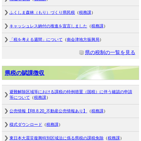
ふくしま森林（もり）づくり県民税
（
税務課
）
キャッシュレス納付の推進を宣言しました
（
税務課
）
「税を考える週間」について
（
南会津地方振興局
）
県の税制の一覧を見る
県税の賦課徴収
避難解除区域等における課税の特例措置（国税）に伴う確認の申請
等について
（
税務課
）
公売情報【R8.8.20_不動産公売情報あり】
（
税務課
）
様式ダウンロード
（
税務課
）
東日本大震災復興特別区域法に係る県税の課税免除
（
税務課
）