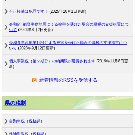
不正軽油は犯罪です！
(2025年10月1日更新)
令和6年能登半島地震による被害を受けた場合の県税の支援措置につ
いて
(2024年8月2日更新)
令和５年台風第13号による被害を受けた場合の県税の支援措置につ
いて
(2023年9月12日更新)
個人事業税（第２期分）の納期限が延長されます
(2019年11月8日更
新)
新着情報のRSSを受信する
県の税制
自動車税
（
税務課
）
軽油引取税
（
税務課
）