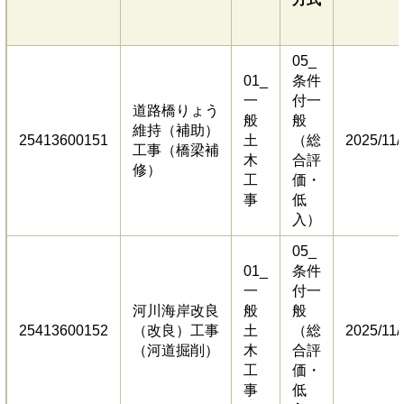
05_
01_
条件
一
付一
道路橋りょう
般
般
維持（補助）
25413600151
土
（総
2025/11/
工事（橋梁補
木
合評
修）
工
価・
事
低
入）
05_
01_
条件
一
付一
河川海岸改良
般
般
25413600152
（改良）工事
土
（総
2025/11/
（河道掘削）
木
合評
工
価・
事
低