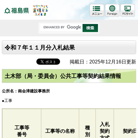
福島県
令和７年１１月分入札結果
掲載日：2025年12月16日更新
土木部（局・委員会）公共工事等契約結果情報
公所名：南会津建設事務所
●
工事
入札
工事等
種
工事等の名称
契約
契約日
番号
別
方式