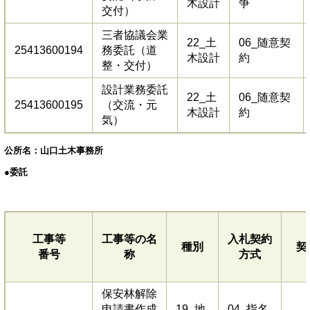
木設計
争
交付）
三者協議会業
22_土
06_随意契
25413600194
務委託（道
木設計
約
整・交付）
設計業務委託
22_土
06_随意契
25413600195
（交流・元
木設計
約
気）
公所名：山口土木事務所
●委託
工事等
工事等の名
入札契約
種別
契
番号
称
方式
保安林解除
申請書作成
19_地
04_指名