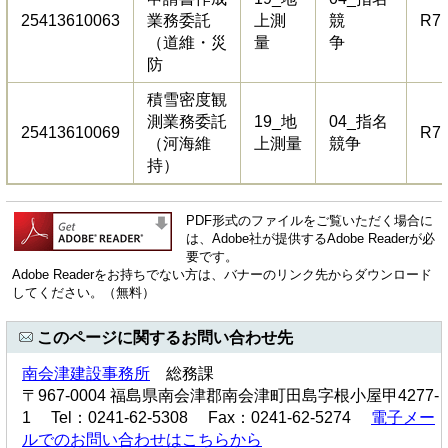
25413610063
業務委託
上測
競
R7.
（道維・災
量
争
防
積雪密度観
測業務委託
19_地
04_指名
25413610069
R7.
（河海維
上測量
競争
持）
PDF形式のファイルをご覧いただく場合に
は、Adobe社が提供するAdobe Readerが必
要です。
Adobe Readerをお持ちでない方は、バナーのリンク先からダウンロード
してください。（無料）
このページに関するお問い合わせ先
南会津建設事務所
総務課
〒967-0004 福島県南会津郡南会津町田島字根小屋甲4277-
1 Tel：0241-62-5308 Fax：0241-62-5274
電子メー
ルでのお問い合わせはこちらから