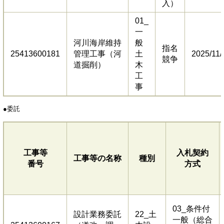
入）
01_
一
河川海岸維持
般
指名
25413600181
管理工事（河
土
2025/11/
競争
道掘削）
木
工
事
​●委託
工事等
入札契約
工事等の名称
種別
番号
方式
03_条件付
設計業務委託
22_土
一般（総合