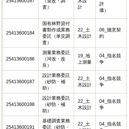
25413600167
（道改・調
木設
評
査）
計
価）
国有林野貸付
書類作成業務
22_土
06_随意契
25413600184
委託（単災調
木設計
約
査）
測量業務委託
19_地
04_指名競
25413600186
（河改・改
上測量
争
良）
設計業務委託
22_土
04_指名競
25413600187
（砂防・補
木設計
争
助）
設計業務委託
22_土
04_指名競
25413600188
（砂防・補
木設計
争
助）
基礎調査業務
22_土
04_指名競
25413600191
委託（砂防・