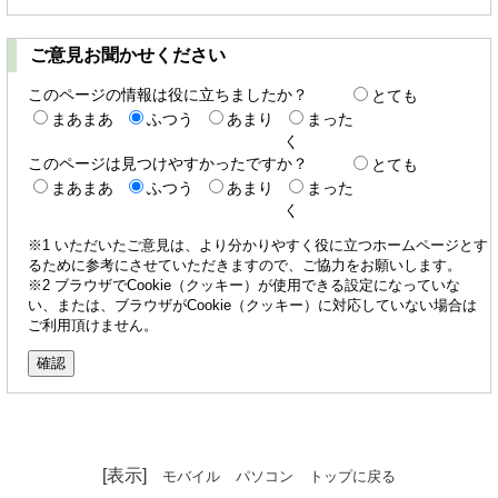
ご意見お聞かせください
このページの情報は役に立ちましたか？
とても
まあまあ
ふつう
あまり
まった
く
このページは見つけやすかったですか？
とても
まあまあ
ふつう
あまり
まった
く
※1 いただいたご意見は、より分かりやすく役に立つホームページとす
るために参考にさせていただきますので、ご協力をお願いします。
※2 ブラウザでCookie（クッキー）が使用できる設定になっていな
い、または、ブラウザがCookie（クッキー）に対応していない場合は
ご利用頂けません。
[表示]
モバイル
パソコン
トップに戻る