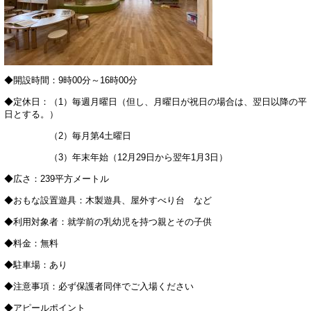
◆開設時間：9時00分～16時00分
◆定休日：（1）毎週月曜日（但し、月曜日が祝日の場合は、翌日以降の平
日とする。）
（2）毎月第4土曜日
（3）年末年始（12月29日から翌年1月3日）
◆広さ：239平方メートル
◆おもな設置遊具：木製遊具、屋外すべり台 など
◆利用対象者：就学前の乳幼児を持つ親とその子供
◆料金：無料
◆駐車場：あり
◆注意事項：必ず保護者同伴でご入場ください
◆アピールポイント