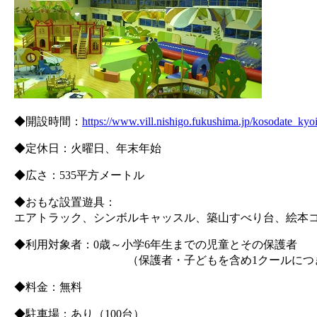
◆開設時間：
https://www.vill.nishigo.fukushima.jp/kosodate_kyo
◆定休日：火曜日、年末年始
◆広さ：535平方メートル
◆おもな設置遊具：
エアトラック、シンボルキャッスル、築山すべり台、絵本
◆利用対象者：0歳～小学6年生までの児童とその保護者
（保護者・子どもを含め1クールにつき70
◆料金：無料
◆駐車場：あり（100台）