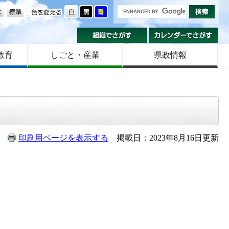
の大きさ
色を変える
組織でさがす
カ
教育
しごと・産業
県政情報
印刷用ページを表示する
掲載日：2023年8月16日更新