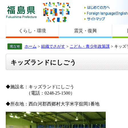
福島県
くらし・環境
震災・復興
ホーム
>
組織でさがす
>
こども・青少年政策課
> キッ
キッズランドにしごう
◆施設名：キッズランドにしごう
（電話：0248-25-1500）
◆所在地：西白河郡西郷村大字米字舘岡1番地