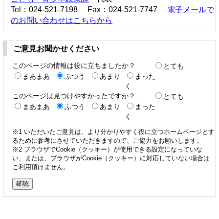
Tel：024-521-7198 Fax：024-521-7747
電子メールで
のお問い合わせはこちらから
ご意見お聞かせください
このページの情報は役に立ちましたか？
とても
まあまあ
ふつう
あまり
まった
く
このページは見つけやすかったですか？
とても
まあまあ
ふつう
あまり
まった
く
※1 いただいたご意見は、より分かりやすく役に立つホームページとす
るために参考にさせていただきますので、ご協力をお願いします。
※2 ブラウザでCookie（クッキー）が使用できる設定になっていな
い、または、ブラウザがCookie（クッキー）に対応していない場合は
ご利用頂けません。