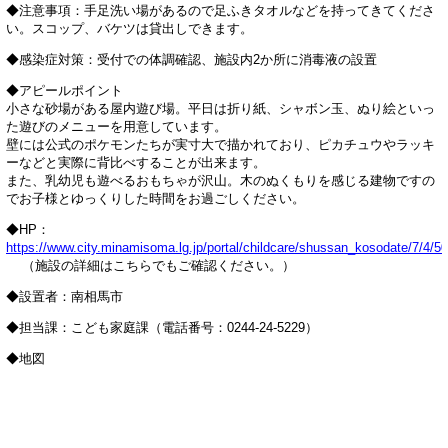
◆注意事項：手足洗い場があるので足ふきタオルなどを持ってきてくださ
い。スコップ、バケツは貸出しできます。
◆感染症対策：受付での体調確認、施設内2か所に消毒液の設置
◆アピールポイント
小さな砂場がある屋内遊び場。平日は折り紙、シャボン玉、ぬり絵といっ
た遊びのメニューを用意しています。
壁には公式のポケモンたちが実寸大で描かれており、ピカチュウやラッキ
ーなどと実際に背比べすることが出来ます。
また、乳幼児も遊べるおもちゃが沢山。木のぬくもりを感じる建物ですの
でお子様とゆっくりした時間をお過ごしください。
◆HP：
https://www.city.minamisoma.lg.jp/portal/childcare/shussan_kosodate/7/4/5
（施設の詳細はこちらでもご確認ください。）
◆設置者：南相馬市
◆担当課：こども家庭課（電話番号：0244-24-5229）
◆地図