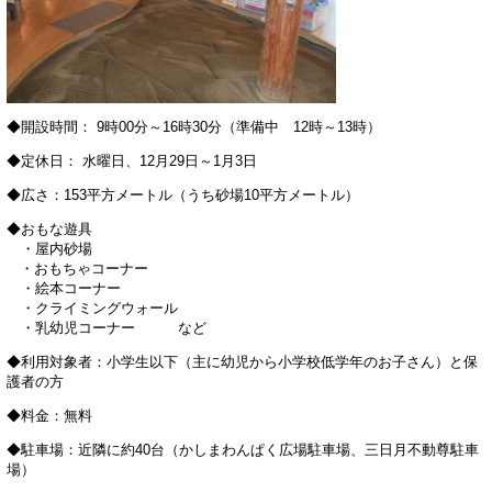
◆開設時間： 9時00分～16時30分（準備中 12時～13時）
◆定休日： 水曜日、12月29日～1月3日
◆広さ：153平方メートル（うち砂場10平方メートル）
◆おもな遊具
・屋内砂場
・おもちゃコーナー
・絵本コーナー
・クライミングウォール
・乳幼児コーナー など
◆利用対象者：小学生以下（主に幼児から小学校低学年のお子さん）と保
護者の方
◆料金：無料
◆駐車場：近隣に約40台（かしまわんぱく広場駐車場、三日月不動尊駐車
場）