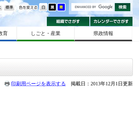
の大きさ
色を変える
組織でさがす
カ
教育
しごと・産業
県政情報
印刷用ページを表示する
掲載日：2013年12月1日更新