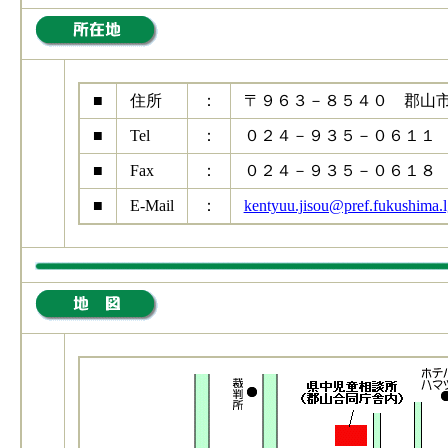
■
住所
：
〒９６３－８５４０ 郡山
■
Tel
：
０２４－９３５－０６１１
■
Fax
：
０２４－９３５－０６１８
■
E-Mail
：
kentyuu.jisou@pref.fukushima.l