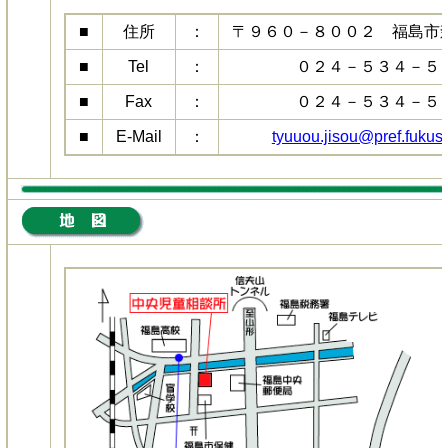
■
住所
：
〒９６０－８００２ 福島市
■
Tel
：
０２４－５３４－５
■
Fax
：
０２４－５３４－５
■
E-Mail
：
tyuuou.jisou@pref.fukush