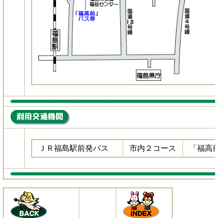
ＪＲ福島駅前発バス
市内２コース
「福高