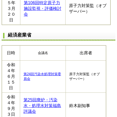
５年
第106回特定原子力
原子力対策監（オブ
３月
施設監視・評価検討
ザーバー）
２０
会
日
経済産業省
日時
出席者
会議名
令和
４年
第24回汚染水処理対策委
原子力対策監（オブ
６月
員会
ザーバー）
１５
日
令和
第25回廃炉・汚染
４年
水・処理水対策福島
鈴木副知事
９月
評議会
３日