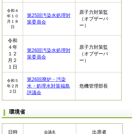
令和４
原子力対策監
第25回汚染水処理対
年１０
（オブザーバ
月１８
策委員会
ー）
日
令和
４年
原子力対策監
第26回汚染水処理対
１２
（オブザーバ
策委員会
月２
ー）
１日
第26回廃炉・汚染
令和５
水・処理水対策福島
危機管理部長
年２月
２日
評議会
環境省
日時
出席者
会議名