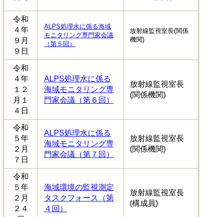
令和
ALPS処理水に係る海域
４年
放射線監視室長(関係
モニタリング専門家会議
機関)
９月
（第５回）
９日
令和
４年
ALPS処理水に係る
放射線監視室長
１２
海域モニタリング専
(関係機関)
月１
門家会議（第６回）​
４日
令和
ALPS処理水に係る
５年
放射線監視室長
海域モニタリング専
２月
(関係機関)
門家会議（第７回）
７日
令和
５年
海域環境の監視測定
放射線監視室長
２月
タスクフォース（第
(構成員)
２４
４回）