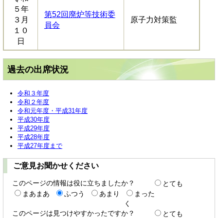
５年
第52回廃炉等技術委
３月
原子力対策監
員会
１０
日
過去の出席状況
令和３年度
令和２年度
令和元年度・平成31年度
平成30年度
平成29年度
平成28年度
平成27年度まで
ご意見お聞かせください
このページの情報は役に立ちましたか？
とても
まあまあ
ふつう
あまり
まった
く
このページは見つけやすかったですか？
とても