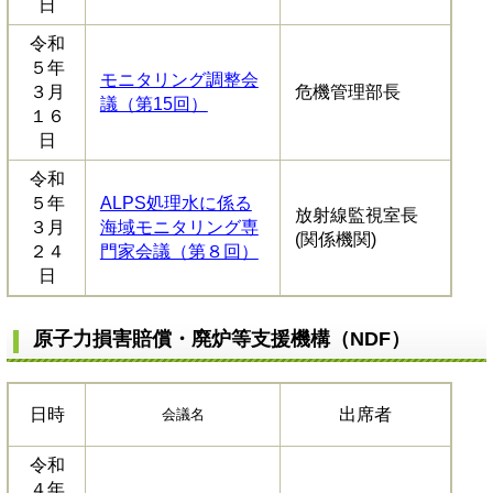
日
令和
５年
モニタリング調整会
３月
危機管理部長
議（第15回）
１６
日
令和
５年
ALPS処理水に係る
放射線監視室長
３月
海域モニタリング専
(関係機関)
２４
門家会議（第８回）
日
原子力損害賠償・廃炉等支援機構（NDF）
日時
出席者
会議名
令和
４年