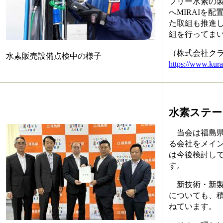
フリー水素の
へMIRAIを
た取組も推進
組を行ってま
（株式会社クラ
水素販売設備点検中の様子
https://www.kura
水素ステー
当会は福島県
る会社をメイ
は今後検討し
す。
新技術・新製
についても、
ねています。