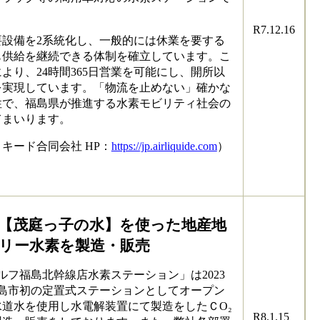
R7.12.16
設備を2系統化し、一般的には休業を要する
も供給を継続できる体制を確立しています。こ
より、24時間365日営業を可能にし、開所以
を実現しています。「物流を止めない」確かな
性で、福島県が推進する水素モビリティ社会の
てまいります。
キード合同会社 HP：
https://jp.airliquide.com
）
【茂庭っ子の水】を使った地産地
フリー水素を製造・販売
eセルフ福島北幹線店水素ステーション」は2023
福島市初の定置式ステーションとしてオープン
道水を使用し水電解装置にて製造をしたＣO₂
R8.1.15