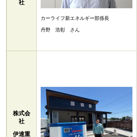
社
カーライフ新エネルギー部係長
丹野 浩彰 さん
株式会
社
伊達重