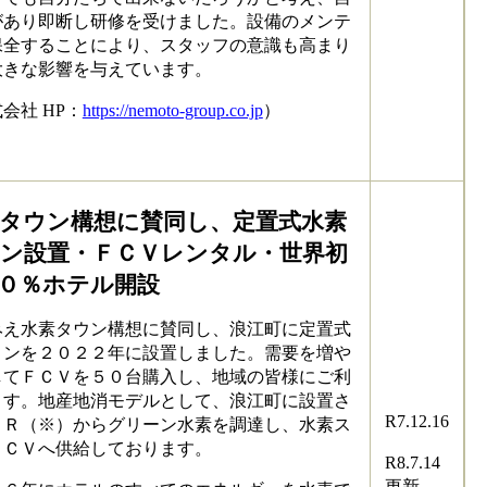
があり即断し研修を受けました。設備のメンテ
保全することにより、スタッフの意識も高まり
大きな影響を与えています。
会社 HP：
https://nemoto-group.co.jp
）
タウン構想に賛同し、定置式水素
ン設置・ＦＣＶレンタル・世界初
０％ホテル​開設
え水素タウン構想に賛同し、浪江町に定置式
ョンを２０２２年に設置しました。需要を増や
してＦＣＶを５０台購入し、地域の皆様にご利
ます。地産地消モデルとして、浪江町に設置さ
R7.12.16
２Ｒ（※）からグリーン水素を調達し、水素ス
ＦＣＶへ供給しております。
R8.7.14
更新