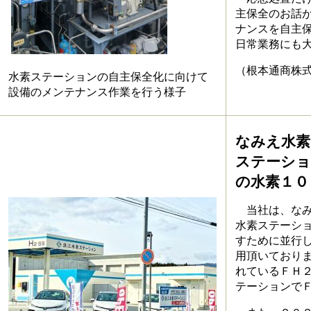
主保全のお話
ナンスを自主
日常業務にも
​
（根本通商株式
水素ステーションの自主保全化に向けて
設備のメンテナンス作業を行う様子
なみえ水素
ステーショ
の水素１０
当社は、なみ
水素ステーシ
すために並行
用頂いており
れているＦＨ
テーションで