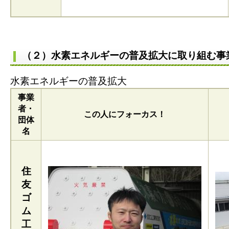
（２）
水素エネルギーの普及拡大に取り組む事
水素エネルギーの普及拡大
事業
者・
この人にフォーカス！
団体
名
住
友
ゴ
ム
工