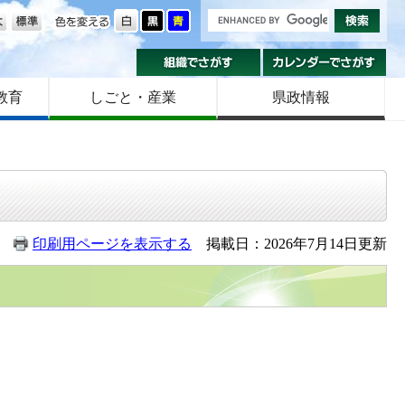
の大きさ
色を変える
組織でさがす
カ
教育
しごと・産業
県政情報
印刷用ページを表示する
掲載日：2026年7月14日更新