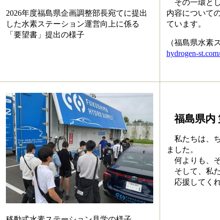
その一環とし
2026年度福島県企画調整部長宛てに提出
内容について
した水素ステーション運営向上に係る
ています。
「要望書」提出の様子
（福島県水素ス
hydrogen-st.com
福島県内
私たちは、ち
ました。
何よりも、そ
そして、私た
応援してくれ
移動式水素ステーション見学の様子