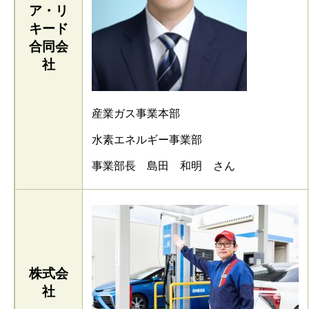
ア・リ
キード
合同会
社
産業ガス事業本部
水素エネルギー事業部
事業部長 島田 和明 さん
株式会
社