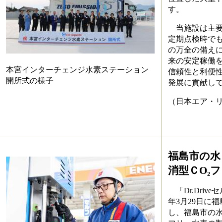
す。
当施設は主要
定期点検時で
の万全の備えに
来の安定稼働
本宮インターチェンジ水素ステーション
信頼性と利便
開所式の様子
発展に貢献し
（日本エア・リ
福島市の水
消型ＣO₂
「Dr.Driv
年3月29日に
し、福島市の水