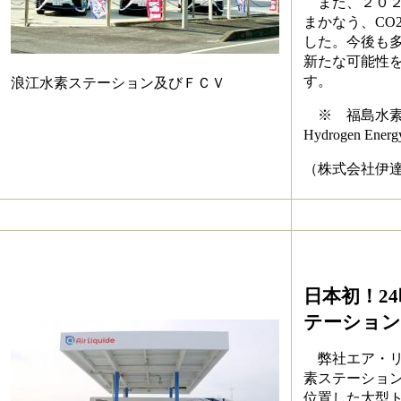
また、２０２
まかなう、CO
した。今後も
新たな可能性
す。
浪江水素ステーション及びＦＣＶ
※ 福島水素エ
Hydrogen Ener
（株式会社伊達
日本初！2
テーション
弊社エア・リ
素ステーション
位置した大型