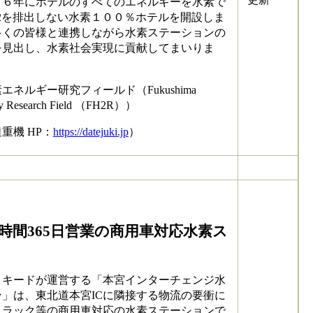
６年にホテルのすべてのエネルギーを水素で
2を排出しない水素１００％ホテルを開設しま
多くの皆様と連携しながら水素ステーションの
を見出し、水素社会実現に貢献してまいりま
ネルギー研究フィールド（Fukushima
gy Research Field （FH2R））
重機 HP：
https://datejuki.jp
）
4時間365日営業の商用車対応水素ス
キードが運営する「本宮インターチェンジ水
」は、東北道本宮ICに隣接する物流の要衝に
トラック等の商用車対応の水素ステーションで