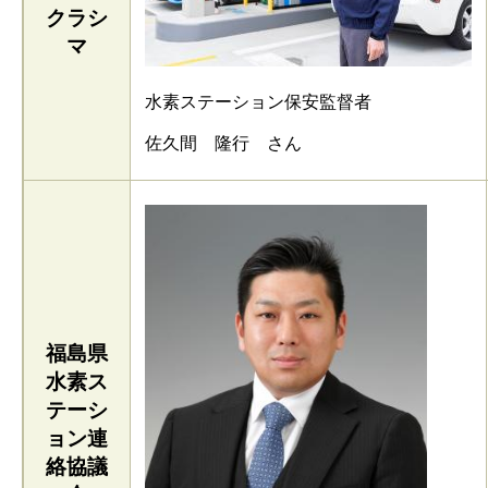
クラシ
マ
水素ステーション保安監督者
佐久間 隆行 さん
福島県
水素ス
テーシ
ョン連
絡協議