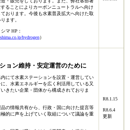
製造・販売をしております。また、弊社各部署
配置することによりカーボンニュートラルへ向け
しております。今後も水素普及拡大へ向けた取
いります。
シマ HP：
shima.co.jp/hydrogen
）
ション維持・安定運営のために​
内にて水素ステーションを設置・運営してい
ンに、水素エネルギーを広く利活用している又
ていきたい企業・団体から構成されておりま
R8.1.15
品の情報共有から、行政・国に向けた提言等
R8.6.4
積極的に声を上げていく取組について議論を重
更新