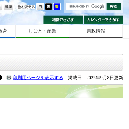
の大きさ
色を変える
組織でさがす
カ
教育
しごと・産業
県政情報
印刷用ページを表示する
掲載日：2025年9月8日更新