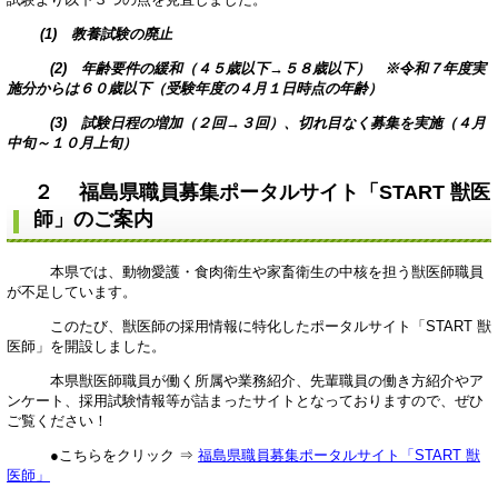
(1) 教養試験の廃止
(2) 年齢要件の緩和（４５歳以下→５８歳以下） ※令和７年度実
施分からは６０歳以下（受験年度の４月１日時点の年齢）
(3) 試験日程の増加（２回→３回）、切れ目なく募集を実施（４月
中旬～１０月上旬）
２ 福島県職員募集ポータルサイト「START 獣医
師」のご案内
本県では、動物愛護・食肉衛生や家畜衛生の中核を担う獣医師職員
が不足しています。
このたび、獣医師の採用情報に特化したポータルサイト「START 獣
医師」を開設しました。
本県獣医師職員が働く所属や業務紹介、先輩職員の働き方紹介やア
ンケート、採用試験情報等が詰まったサイトとなっておりますので、ぜひ
ご覧ください！
●こちらをクリック ⇒
福島県職員募集ポータルサイト「START 獣
医師」