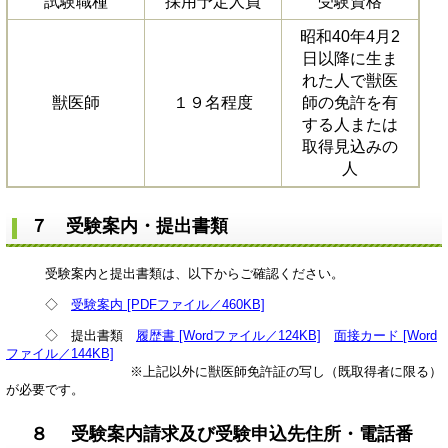
試験職種
採用予定人員
受験資格
昭和40年4月2
日以降に生ま
れた人で獣医
獣医師
１９名程度
師の免許を有
する人または
取得見込みの
人
７ 受験案内・提出書類
受験案内と提出書類は、以下からご確認ください。
◇
受験案内 [PDFファイル／460KB]
◇ 提出書類
履歴書 [Wordファイル／124KB]
面接カード [Word
ファイル／144KB]
※上記以外に獣医師免許証の写し（既取得者に限る）
が必要です。
８ 受験案内請求及び受験申込先住所・電話番