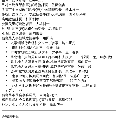
相馬市総務部長 江井利夫
田村市総務部参事(兼)総務課長 佐藤健吉
伊達市企画財政部次長(兼)企画調整課長 鈴木洋一
桑折町総務グループ総括参事(兼)庶務課長 国分英利生
塙町総務課長 村田利孝
会津美里町総務課長 大堀耕一
只見町参事(兼)総務企画課長 馬場敏行
双葉町総務課長 武内裕美
福島県人事領域総括参事 角田清一
〃 人事領域行政経営グループ参事 鈴木正晃
〃 市町村領域総括参事 斎藤 隆
〃 市町村領域広域行政グループ参事 星 春男
〃 県北地方振興局企画商工部市町村支援グループ課長 荒川晴彦(代)
〃 県中地方振興局次長(兼)地域連携室副室長 横山喜一
〃 県南地方振興局次長(兼)地域連携室副室長 佐藤 栄
〃 会津地方振興局企画商工部副部長 矢吹幸一郎(代)
〃 南会津地方振興局企画商工部副部長 佐藤庄一(代)
〃 相双地方振興局企画商工部副部長 二瓶広之(代)
〃 いわき地方振興局次長(兼)地域連携室副室長 土屋文明
（オブザーバ）
福島県市長会事務局長 宮崎憲治(代)
福島県町村会常務理事(兼)事務局長 馬場恒郎
シンクタンクふくしま副所長 黒田啓一
会議議事録