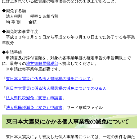
に計上されている総資産の帳簿価額の２分の１以上であること。
◆減免する額
法人税割 税率１％相当額
均 等 割 全額
◆減免対象事業年度
平成２３年３月１１日から平成２６年３月１０日までに終了する各事業
年度分
◆申請手続
申請書及び添付書類を、対象の各事業年度の確定申告の申告期限まで
に、最寄りの
地方振興局県税部
へ提出してください。
※申請は毎事業年度必要です。
「
東日本大震災に係る法人県民税の減免について
」
「
東日本大震災に係る法人県民税の減免についてのＱ＆Ａ
」
「
法人県民税減免（変更）申請書
」
「
法人県民税減免（変更）申請書
」ワード形式ファイル
東日本大震災にかかる個人事業税の減免について
東日本大震災により被災した個人事業者については、一定の要件を満た