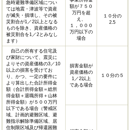
急時避難準備区域につい
額が７５０
ては地震・津波等で資産
万円を超
が滅失・損壊し、その被
１０分の
え、
災割合が1／2以上となる
2.5
１，０００
ものを除き、資産価格の
万円以下の
被災割合を1／2とみなし
場合
ます）
自己の所有する住宅及
び家財について、震災に
よりその資産価格の3／10
損害金額が
以上の損害を受けてお
資産価格の
１０分の５
り、かつ、一定の要件に
1／2以上
より算出した合計所得金
である場合
額（合計所得金額＝総所
得金額＋退職所得＋山林
所得金額）が５００万円
以下である場合（警戒区
域、計画的避難区域、避
難指示解除準備区域、居
住制限区域及び帰還困難