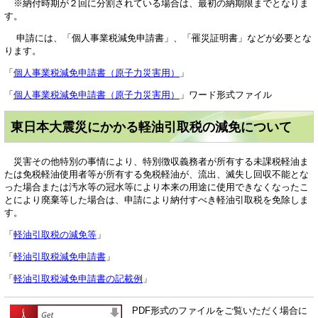
※納付時期が２回に分割されている場合は、最初の納期限までとなりま
す。
申請には、「個人事業税減免申請書」、「罹災証明書」などが必要とな
ります。
「
個人事業税減免申請書（原子力災害用）
」
「
個人事業税減免申請書（原子力災害用）
」ワード形式ファイル
東日本大震災にかかる軽油引取税の減免について
災害その他特別の事情により、特別徴収義務者が所有する未課税軽油ま
たは免税軽油使用者等が所有する免税軽油が、流出、滅失し回収不能とな
った場合または汚水等の冠水等により本来の用途に使用できなくなったこ
とにより廃棄等した場合は、申請により納付すべき軽油引取税を免除しま
す。
「
軽油引取税の減免等
」
「
軽油引取税減免申請書
」
「
軽油引取税減免申請書の記載例
」
PDF形式のファイルをご覧いただく場合に