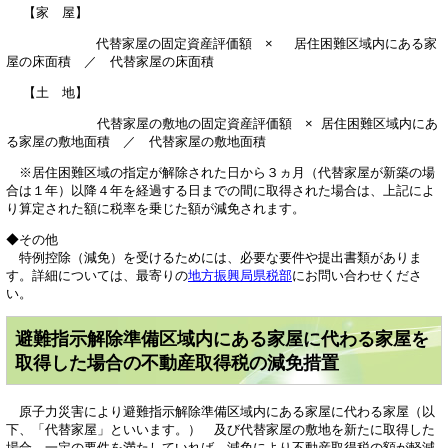
【家 屋】
代替家屋の固定資産評価額 × 居住困難区域内にある家
屋の床面積 ／ 代替家屋の床面積
【土 地】
代替家屋の敷地の固定資産評価額 × 居住困難区域内にあ
る家屋の敷地面積 ／ 代替家屋の敷地面積
※居住困難区域の指定が解除された日から３ヵ月（代替家屋が新築の場
合は１年）以降４年を経過する日までの間に取得された場合は、上記によ
り算定された額に税率を乗じた額が減免されます。
◆その他
特例控除（減免）を受けるためには、必要な要件や提出書類がありま
す。詳細については、最寄りの
地方振興局県税部
にお問い合わせくださ
い。
避難指示解除準備区域内にある家屋に代わる家屋を
取得した場合の不動産取得税の減免措置
原子力災害により避難指示解除準備区域内にある家屋に代わる家屋（以
下、「代替家屋」といいます。） 及び代替家屋の敷地を新たに取得した
場合、一定の要件を満たしていれば、減免により不動産取得税の額が軽減