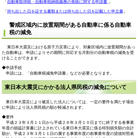
「
自動車取得税・自動車税納税義務の免除に関する申請書
」
「
持ち出した日を証する書類または持ち出した日を記載した申立書
」
警戒区域内に放置期間がある自動車に係る自動車
税の減免
東日本大震災における原子力災害により、対象区域内に放置期間があっ
た自動車は、申請によりその期間に対応する月割分の自動車税の減免を受
けることができます。
◆申請手続
申請には、「自動車税減免申請書」などが必要となります。
東日本大震災にかかる法人県民税の減免について
東日本大震災により被災した法人については、一定の要件を満たす場合
に申請により法人県民税の額が軽減されます。
◆要件
平成２３年３月１１日から平成２６年３月１０日までに終了する各事業
年度の損益計算書に計上されている東日本大震災に係る特別損失額の合計
額が、平成２３年３月１１日の属する事業年度の前事業年度の貸借対照表