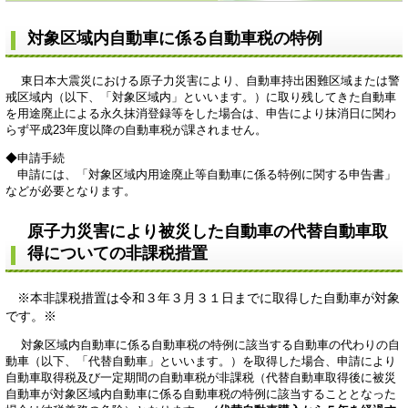
対象区域内自動車に係る自動車税の特例
東日本大震災における原子力災害により、自動車持出困難区域または警
戒区域内（以下、「対象区域内」といいます。）に取り残してきた自動車
を用途廃止による永久抹消登録等をした場合は、申告により抹消日に関わ
らず平成23年度以降の自動車税が課されません。
◆申請手続
申請には、「対象区域内用途廃止等自動車に係る特例に関する申告書」
などが必要となります。
原子力災害により被災した自動車の代替自動車取
得についての非課税措置
※本非課税措置は令和３年３月３１日までに取得した自動車が対象
です。※
対象区域内自動車に係る自動車税の特例に該当する自動車の代わりの自
動車（以下、「代替自動車」といいます。）を取得した場合、申請により
自動車取得税及び一定期間の自動車税が非課税（代替自動車取得後に被災
自動車が対象区域内自動車に係る自動車税の特例に該当することとなった