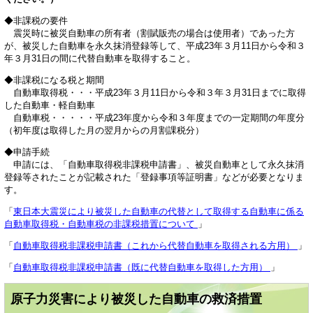
◆非課税の要件
震災時に被災自動車の所有者（割賦販売の場合は使用者）であった方
が、被災した自動車を永久抹消登録等して、平成23年３月11日から令和３
年３月31日の間に代替自動車を取得すること。
◆非課税になる税と期間
自動車取得税・・・平成23年３月11日から令和３年３月31日までに取得
した自動車・軽自動車
自動車税・・・・・平成23年度から令和３年度までの一定期間の年度分
（初年度は取得した月の翌月からの月割課税分）
◆申請手続
申請には、「自動車取得税非課税申請書」、被災自動車として永久抹消
登録等されたことが記載された「登録事項等証明書」などが必要となりま
す。
「
東日本大震災により被災した自動車の代替として取得する自動車に係る
自動車取得税・自動車税の非課税措置について
」
「
自動車取得税非課税申請書（これから代替自動車を取得される方用）
」
「
自動車取得税非課税申請書（既に代替自動車を取得した方用）
」
原子力災害により被災した自動車の救済措置