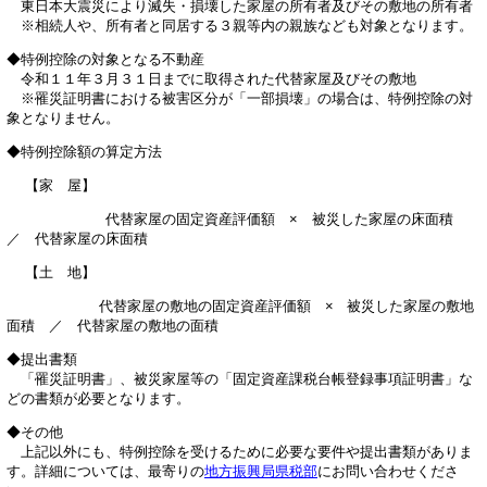
東日本大震災により滅失・損壊した家屋の所有者及びその敷地の所有者
※相続人や、所有者と同居する３親等内の親族なども対象となります。
◆特例控除の対象となる不動産
令和１１年３月３１日までに取得された代替家屋及びその敷地
※罹災証明書における被害区分が「一部損壊」の場合は、特例控除の対
象となりません。
◆特例控除額の算定方法
【家 屋】
代替家屋の固定資産評価額 × 被災した家屋の床面積
／ 代替家屋の床面積
【土 地】
代替家屋の敷地の固定資産評価額 × 被災した家屋の敷地
面積 ／ 代替家屋の敷地の面積
◆提出書類
「罹災証明書」、被災家屋等の「固定資産課税台帳登録事項証明書」な
どの書類が必要となります。
◆その他
上記以外にも、特例控除を受けるために必要な要件や提出書類がありま
す。詳細については、最寄りの
地方振興局県税部
にお問い合わせくださ