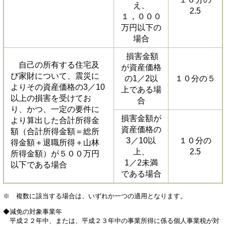
え、
2.5
１，０００
万円以下の
場合
損害金額
自己の所有する住宅及
が資産価格
び家財について、震災に
の1／2以
１０分の５
よりその資産価格の3／10
上である場
以上の損害を受けてお
合
り、かつ、一定の要件に
損害金額が
より算出した合計所得金
資産価格の
額（合計所得金額＝総所
3／10以
１０分の
得金額＋退職所得＋山林
上、
2.5
所得金額）が５００万円
1／2未満
以下である場合
である場合
※ 複数に該当する場合は、いずれか一つの適用となります。
◆減免の対象事業年
平成２２年中、または、平成２３年中の事業所得に係る個人事業税が対