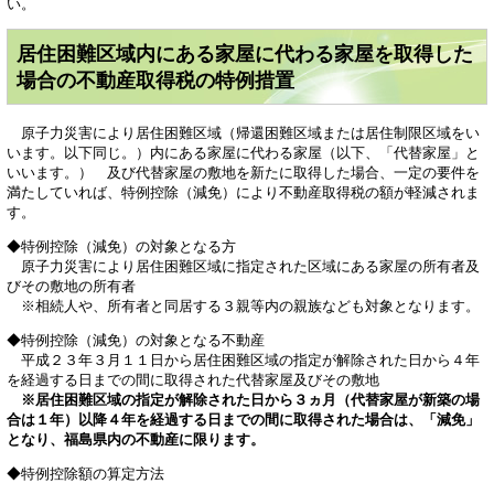
い。
居住困難区域内にある家屋に代わる家屋を取得した
場合の不動産取得税の特例措置
原子力災害により居住困難区域（帰還困難区域または居住制限区域をい
います。以下同じ。）内にある家屋に代わる家屋（以下、「代替家屋」と
いいます。） 及び代替家屋の敷地を新たに取得した場合、一定の要件を
満たしていれば、特例控除（減免）により不動産取得税の額が軽減されま
す。
◆特例控除（減免）の対象となる方
原子力災害により居住困難区域に指定された区域にある家屋の所有者及
びその敷地の所有者
※相続人や、所有者と同居する３親等内の親族なども対象となります。
◆特例控除（減免）の対象となる不動産
平成２３年３月１１日から居住困難区域の指定が解除された日から４年
を経過する日までの間に取得された代替家屋及びその敷地
※居住困難区域の指定が解除された日から３ヵ月（代替家屋が新築の場
合は１年）以降４年を経過する日までの間に取得された場合は、「減免」
となり、福島県内の不動産に限ります。
◆特例控除額の算定方法