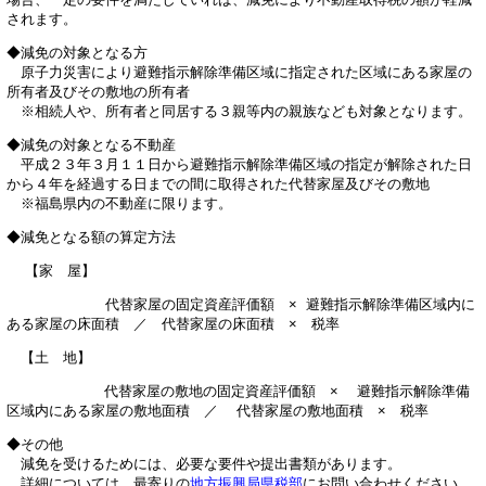
されます。
◆減免の対象となる方
原子力災害により避難指示解除準備区域に指定された区域にある家屋の
所有者及びその敷地の所有者
※相続人や、所有者と同居する３親等内の親族なども対象となります。
◆減免の対象となる不動産
平成２３年３月１１日から避難指示解除準備区域の指定が解除された日
から４年を経過する日までの間に取得された代替家屋及びその敷地
※福島県内の不動産に限ります。
◆減免となる額の算定方法
【家 屋】
代替家屋の固定資産評価額 × 避難指示解除準備区域内に
ある家屋の床面積 ／ 代替家屋の床面積 × 税率
【土 地】
代替家屋の敷地の固定資産評価額 × 避難指示解除準備
区域内にある家屋の敷地面積 ／ 代替家屋の敷地面積 × 税率
◆その他
減免を受けるためには、必要な要件や提出書類があります。
詳細については、最寄りの
地方振興局県税部
にお問い合わせください。