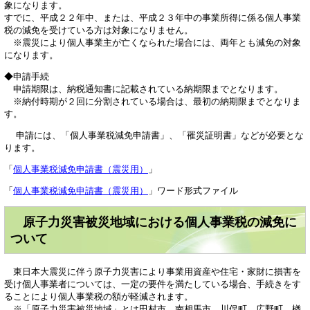
象になります。
すでに、平成２２年中、または、平成２３年中の事業所得に係る個人事業
税の減免を受けている方は対象になりません。
※震災により個人事業主が亡くなられた場合には、両年とも減免の対象
になります。
◆申請手続
申請期限は、納税通知書に記載されている納期限までとなります。
※納付時期が２回に分割されている場合は、最初の納期限までとなりま
す。
申請には、「個人事業税減免申請書」、「罹災証明書」などが必要とな
ります。
「
個人事業税減免申請書（震災用）
」
「
個人事業税減免申請書（震災用）
」ワード形式ファイル
原子力災害被災地域における個人事業税の減免に
ついて
東日本大震災に伴う原子力災害により事業用資産や住宅・家財に損害を
受け個人事業者については、一定の要件を満たしている場合、手続きをす
ることにより個人事業税の額が軽減されます。
※「原子力災害被災地域」とは田村市、南相馬市、川俣町、広野町、楢