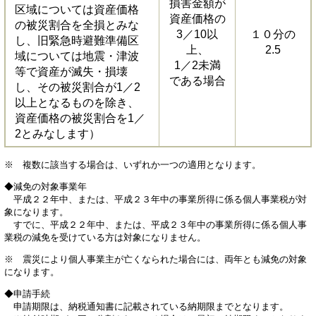
損害金額が
区域については資産価格
資産価格の
の被災割合を全損とみな
3／10以
１０分の
し、旧緊急時避難準備区
上、
2.5
域については地震・津波
1／2未満
等で資産が滅失・損壊
である場合
し、その被災割合が1／2
以上となるものを除き、
資産価格の被災割合を1／
2とみなします）
※ 複数に該当する場合は、いずれか一つの適用となります。
◆減免の対象事業年
平成２２年中、または、平成２３年中の事業所得に係る個人事業税が対
象になります。
すでに、平成２２年中、または、平成２３年中の事業所得に係る個人事
業税の減免を受けている方は対象になりません。
※ 震災により個人事業主が亡くなられた場合には、両年とも減免の対象
になります。
◆申請手続
申請期限は、納税通知書に記載されている納期限までとなります。