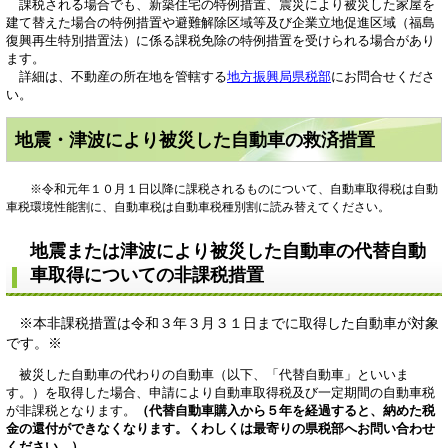
課税される場合でも、新築住宅の特例措置、震災により被災した家屋を
建て替えた場合の特例措置や避難解除区域等及び企業立地促進区域（福島
復興再生特別措置法）に係る課税免除の特例措置を受けられる場合があり
ます。
詳細は、不動産の所在地を管轄する
地方振興局県税部
にお問合せくださ
い。
地震・津波により被災した自動車の救済措置
※令和元年１０月１日以降に課税されるものについて、自動車取得税は自動
車税環境性能割に、自動車税は自動車税種別割に読み替えてください。
地震または津波により被災した自動車の代替自動
車取得についての非課税措置
※本非課税措置は令和３年３月３１日までに取得した自動車が対象
です。※
被災した自動車の代わりの自動車（以下、「代替自動車」といいま
す。）を取得した場合、申請により自動車取得税及び一定期間の自動車税
が非課税となります。
（代替自動車購入から５年を経過すると、納めた税
金の還付ができなくなります。くわしくは最寄りの県税部へお問い合わせ
ください。）