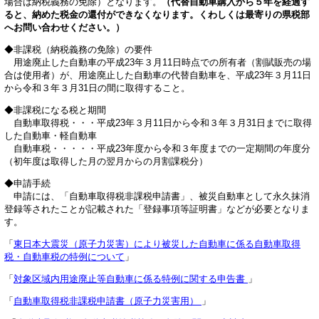
場合は納税義務の免除）となります。
（代替自動車購入から５年を経過す
ると、納めた税金の還付ができなくなります。くわしくは最寄りの県税部
へお問い合わせください。）
◆非課税（納税義務の免除）の要件
用途廃止した自動車の平成23年３月11日時点での所有者（割賦販売の場
合は使用者）が、用途廃止した自動車の代替自動車を、平成23年３月11日
から令和３年３月31日の間に取得すること。
◆非課税になる税と期間
自動車取得税・・・平成23年３月11日から令和３年３月31日までに取得
した自動車・軽自動車
自動車税・・・・・平成23年度から令和３年度までの一定期間の年度分
（初年度は取得した月の翌月からの月割課税分）
◆申請手続
申請には、「自動車取得税非課税申請書」、被災自動車として永久抹消
登録等されたことが記載された「登録事項等証明書」などが必要となりま
す。
「
東日本大震災（原子力災害）により被災した自動車に係る自動車取得
税・自動車税の特例について
」
「
対象区域内用途廃止等自動車に係る特例に関する申告書
」
「
自動車取得税非課税申請書（原子力災害用）
」