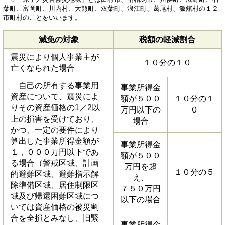
葉町、富岡町、川内村、大熊町、双葉町、浪江町、葛尾村、飯舘村の１２
市町村のことをいいます。
減免の対象
税額の軽減割合
震災により個人事業主が
１０分の１０
亡くなられた場合
自己の所有する事業用
事業所得金
資産について、震災によ
額が５００
１０分の１
りその資産価格の1／2以
万円以下の
０
上の損害を受けており、
場合
かつ、一定の要件により
算出した事業所得金額が
事業所得金
１，０００万円以下であ
額が５００
る場合（警戒区域、計画
万円を超
１０分の５
的避難区域、避難指示解
え、
除準備区域、居住制限区
７５０万円
域及び帰還困難区域につ
以下の場合
いては資産価格の被災割
合を全損とみなし、旧緊
事業所得金