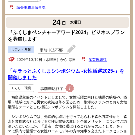
議会事務局議事課
24
水曜日
日
『ふくしまベンチャーアワード2024』ビジネスプラン
を募集します
しごと・産業
2024年10月9日（水曜日）から 毎日
産業振興課
「キラっとふくしまシンポジウム -女性活躍2025-」を
開催しました
くらし・環境
福島県主催のイベントとしまして、女性活躍に向けた機運の醸成や、職
場・地域における男女の意識改革を図るため、別添のチラシのとおり女性
活躍をテーマとした標記シンポジウムを開催しました。
シンポジウムでは、先進的な取組を行っておられる森永乳業様から「森
永乳業株式会社における女性活躍等の取組と企業メリット」についてご講
演いただいたほか、「若者・女性に選ばれるこれからのふくしま」をテー
マに県内で活躍する女性ロールモデルの方や知事を交えたトークセッショ