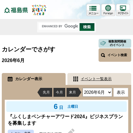
福島県
複数期間開催
のイベント
カレンダーでさがす
イベント検索
2026年6月
カレンダー表示
イベント一覧表示
先月
今月
来月
6
土曜日
日
『ふくしまベンチャーアワード2024』ビジネスプラン
を募集します