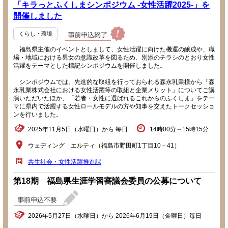
「キラっとふくしまシンポジウム -女性活躍2025-」を
開催しました
くらし・環境
福島県主催のイベントとしまして、女性活躍に向けた機運の醸成や、職
場・地域における男女の意識改革を図るため、別添のチラシのとおり女性
活躍をテーマとした標記シンポジウムを開催しました。
シンポジウムでは、先進的な取組を行っておられる森永乳業様から「森
永乳業株式会社における女性活躍等の取組と企業メリット」についてご講
演いただいたほか、「若者・女性に選ばれるこれからのふくしま」をテー
マに県内で活躍する女性ロールモデルの方や知事を交えたトークセッショ
ンを行いました。
2025年11月5日（水曜日）から 毎日
14時00分～15時15分
ウェディング エルティ（福島市野田町1丁目10－41）
共生社会・女性活躍推進課
第18期 福島県生涯学習審議会委員の公募について
2026年5月27日（水曜日）から 2026年6月19日（金曜日）毎日