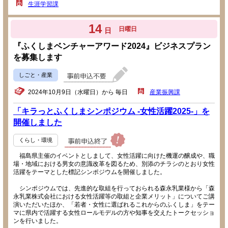
生涯学習課
14
日曜日
日
『ふくしまベンチャーアワード2024』ビジネスプラン
を募集します
しごと・産業
2024年10月9日（水曜日）から 毎日
産業振興課
「キラっとふくしまシンポジウム -女性活躍2025-」を
開催しました
くらし・環境
福島県主催のイベントとしまして、女性活躍に向けた機運の醸成や、職
場・地域における男女の意識改革を図るため、別添のチラシのとおり女性
活躍をテーマとした標記シンポジウムを開催しました。
シンポジウムでは、先進的な取組を行っておられる森永乳業様から「森
永乳業株式会社における女性活躍等の取組と企業メリット」についてご講
演いただいたほか、「若者・女性に選ばれるこれからのふくしま」をテー
マに県内で活躍する女性ロールモデルの方や知事を交えたトークセッショ
ンを行いました。