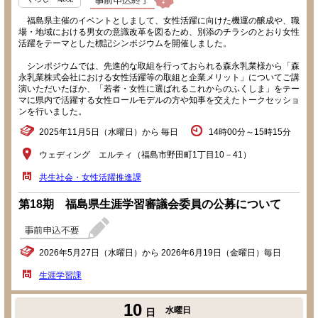
福島県主催のイベントとしまして、女性活躍に向けた機運の醸成や、職
場・地域における男女の意識改革を図るため、別添のチラシのとおり女性
活躍をテーマとした標記シンポジウムを開催しました。
シンポジウムでは、先進的な取組を行っておられる森永乳業様から「森
永乳業株式会社における女性活躍等の取組と企業メリット」についてご講
演いただいたほか、「若者・女性に選ばれるこれからのふくしま」をテー
マに県内で活躍する女性ロールモデルの方や知事を交えたトークセッショ
ンを行いました。
2025年11月5日（水曜日）から 毎日
14時00分～15時15分
ウェディング エルティ（福島市野田町1丁目10－41）
共生社会・女性活躍推進課
第18期 福島県生涯学習審議会委員の公募について
2026年5月27日（水曜日）から 2026年6月19日（金曜日）毎日
生涯学習課
10
水曜日
日