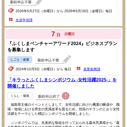
2026年5月27日（水曜日）から 2026年6月19日（金曜日）毎日
生涯学習課
7
日曜日
日
『ふくしまベンチャーアワード2024』ビジネスプラン
を募集します
しごと・産業
2024年10月9日（水曜日）から 毎日
産業振興課
「キラっとふくしまシンポジウム -女性活躍2025-」を
開催しました
くらし・環境
福島県主催のイベントとしまして、女性活躍に向けた機運の醸成や、職
場・地域における男女の意識改革を図るため、別添のチラシのとおり女性
活躍をテーマとした標記シンポジウムを開催しました。
シンポジウムでは、先進的な取組を行っておられる森永乳業様から「森