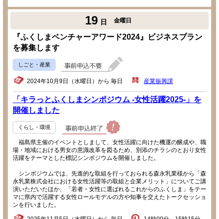
19
金曜日
日
『ふくしまベンチャーアワード2024』ビジネスプラン
を募集します
しごと・産業
2024年10月9日（水曜日）から 毎日
産業振興課
「キラっとふくしまシンポジウム -女性活躍2025-」を
開催しました
くらし・環境
福島県主催のイベントとしまして、女性活躍に向けた機運の醸成や、職
場・地域における男女の意識改革を図るため、別添のチラシのとおり女性
活躍をテーマとした標記シンポジウムを開催しました。
シンポジウムでは、先進的な取組を行っておられる森永乳業様から「森
永乳業株式会社における女性活躍等の取組と企業メリット」についてご講
演いただいたほか、「若者・女性に選ばれるこれからのふくしま」をテー
マに県内で活躍する女性ロールモデルの方や知事を交えたトークセッショ
ンを行いました。