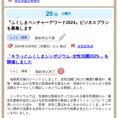
南会津建設事務所
20
土曜日
日
『ふくしまベンチャーアワード2024』ビジネスプラン
を募集します
しごと・産業
2024年10月9日（水曜日）から 毎日
産業振興課
「キラっとふくしまシンポジウム -女性活躍2025-」を
開催しました
くらし・環境
福島県主催のイベントとしまして、女性活躍に向けた機運の醸成や、職
場・地域における男女の意識改革を図るため、別添のチラシのとおり女性
活躍をテーマとした標記シンポジウムを開催しました。
シンポジウムでは、先進的な取組を行っておられる森永乳業様から「森
永乳業株式会社における女性活躍等の取組と企業メリット」についてご講
演いただいたほか、「若者・女性に選ばれるこれからのふくしま」をテー
マに県内で活躍する女性ロールモデルの方や知事を交えたトークセッショ
ンを行いました。