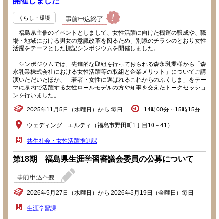
開催しました
くらし・環境
福島県主催のイベントとしまして、女性活躍に向けた機運の醸成や、職
場・地域における男女の意識改革を図るため、別添のチラシのとおり女性
活躍をテーマとした標記シンポジウムを開催しました。
シンポジウムでは、先進的な取組を行っておられる森永乳業様から「森
永乳業株式会社における女性活躍等の取組と企業メリット」についてご講
演いただいたほか、「若者・女性に選ばれるこれからのふくしま」をテー
マに県内で活躍する女性ロールモデルの方や知事を交えたトークセッショ
ンを行いました。
2025年11月5日（水曜日）から 毎日
14時00分～15時15分
ウェディング エルティ（福島市野田町1丁目10－41）
共生社会・女性活躍推進課
第18期 福島県生涯学習審議会委員の公募について
2026年5月27日（水曜日）から 2026年6月19日（金曜日）毎日
生涯学習課