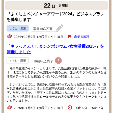
22
月曜日
日
『ふくしまベンチャーアワード2024』ビジネスプラン
を募集します
しごと・産業
2024年10月9日（水曜日）から 毎日
産業振興課
「キラっとふくしまシンポジウム -女性活躍2025-」を
開催しました
くらし・環境
福島県主催のイベントとしまして、女性活躍に向けた機運の醸成や、職
場・地域における男女の意識改革を図るため、別添のチラシのとおり女性
活躍をテーマとした標記シンポジウムを開催しました。
シンポジウムでは、先進的な取組を行っておられる森永乳業様から「森
永乳業株式会社における女性活躍等の取組と企業メリット」についてご講
演いただいたほか、「若者・女性に選ばれるこれからのふくしま」をテー
マに県内で活躍する女性ロールモデルの方や知事を交えたトークセッショ
ンを行いました。
2025年11月5日（水曜日）から 毎日
14時00分～15時15分