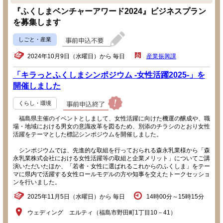
『ふくしまベンチャーアワード2024』ビジネスプラン
を募集します
しごと・産業
2024年10月9日（水曜日）から 毎日
産業振興課
「キラっとふくしまシンポジウム -女性活躍2025-」を
開催しました
くらし・環境
福島県主催のイベントとしまして、女性活躍に向けた機運の醸成や、職
場・地域における男女の意識改革を図るため、別添のチラシのとおり女性
活躍をテーマとした標記シンポジウムを開催しました。
シンポジウムでは、先進的な取組を行っておられる森永乳業様から「森
永乳業株式会社における女性活躍等の取組と企業メリット」についてご講
演いただいたほか、「若者・女性に選ばれるこれからのふくしま」をテー
マに県内で活躍する女性ロールモデルの方や知事を交えたトークセッショ
ンを行いました。
2025年11月5日（水曜日）から 毎日
14時00分～15時15分
ウェディング エルティ（福島市野田町1丁目10－41）