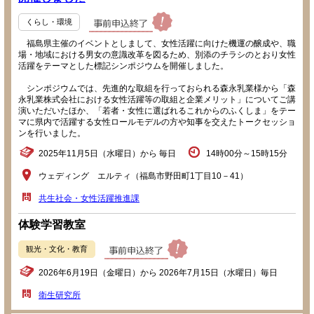
くらし・環境
福島県主催のイベントとしまして、女性活躍に向けた機運の醸成や、職
場・地域における男女の意識改革を図るため、別添のチラシのとおり女性
活躍をテーマとした標記シンポジウムを開催しました。
シンポジウムでは、先進的な取組を行っておられる森永乳業様から「森
永乳業株式会社における女性活躍等の取組と企業メリット」についてご講
演いただいたほか、「若者・女性に選ばれるこれからのふくしま」をテー
マに県内で活躍する女性ロールモデルの方や知事を交えたトークセッショ
ンを行いました。
2025年11月5日（水曜日）から 毎日
14時00分～15時15分
ウェディング エルティ（福島市野田町1丁目10－41）
共生社会・女性活躍推進課
体験学習教室
観光・文化・教育
2026年6月19日（金曜日）から 2026年7月15日（水曜日）毎日
衛生研究所