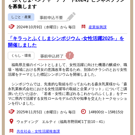
を募集します
しごと・産業
2024年10月9日（水曜日）から 毎日
産業振興課
「キラっとふくしまシンポジウム -女性活躍2025-」を
開催しました
くらし・環境
福島県主催のイベントとしまして、女性活躍に向けた機運の醸成や、職
場・地域における男女の意識改革を図るため、別添のチラシのとおり女性
活躍をテーマとした標記シンポジウムを開催しました。
シンポジウムでは、先進的な取組を行っておられる森永乳業様から「森
永乳業株式会社における女性活躍等の取組と企業メリット」についてご講
演いただいたほか、「若者・女性に選ばれるこれからのふくしま」をテー
マに県内で活躍する女性ロールモデルの方や知事を交えたトークセッショ
ンを行いました。
2025年11月5日（水曜日）から 毎日
14時00分～15時15分
ウェディング エルティ（福島市野田町1丁目10－41）
共生社会・女性活躍推進課