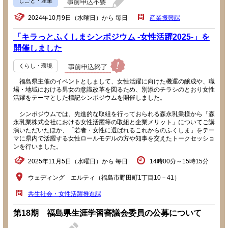
しごと・産業
2024年10月9日（水曜日）から 毎日
産業振興課
「キラっとふくしまシンポジウム -女性活躍2025-」を
開催しました
くらし・環境
福島県主催のイベントとしまして、女性活躍に向けた機運の醸成や、職
場・地域における男女の意識改革を図るため、別添のチラシのとおり女性
活躍をテーマとした標記シンポジウムを開催しました。
シンポジウムでは、先進的な取組を行っておられる森永乳業様から「森
永乳業株式会社における女性活躍等の取組と企業メリット」についてご講
演いただいたほか、「若者・女性に選ばれるこれからのふくしま」をテー
マに県内で活躍する女性ロールモデルの方や知事を交えたトークセッショ
ンを行いました。
2025年11月5日（水曜日）から 毎日
14時00分～15時15分
ウェディング エルティ（福島市野田町1丁目10－41）
共生社会・女性活躍推進課
第18期 福島県生涯学習審議会委員の公募について