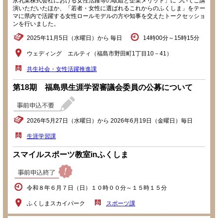
永乳業株式会社における女性活躍等の取組と企業メリット」についてご講
演いただいたほか、「若者・女性に選ばれるこれからのふくしま」をテー
マに県内で活躍する女性ロールモデルの方や知事を交えたトークセッショ
ンを行いました。
2025年11月5日（水曜日）から 毎日
14時00分～15時15分
ウェディング エルティ（福島市野田町1丁目10－41）
共生社会・女性活躍推進課
第18期 福島県生涯学習審議会委員の公募について
2026年5月27日（水曜日）から 2026年6月19日（金曜日）毎日
生涯学習課
スマイルスポーツ教室inふくしま
令和８年６月７日（日）１０時００分～１５時１５分
ふくしまスカイパーク
スポーツ課