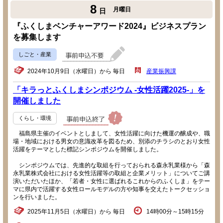
8
月曜日
日
『ふくしまベンチャーアワード2024』ビジネスプラン
を募集します
しごと・産業
2024年10月9日（水曜日）から 毎日
産業振興課
「キラっとふくしまシンポジウム -女性活躍2025-」を
開催しました
くらし・環境
福島県主催のイベントとしまして、女性活躍に向けた機運の醸成や、職
場・地域における男女の意識改革を図るため、別添のチラシのとおり女性
活躍をテーマとした標記シンポジウムを開催しました。
シンポジウムでは、先進的な取組を行っておられる森永乳業様から「森
永乳業株式会社における女性活躍等の取組と企業メリット」についてご講
演いただいたほか、「若者・女性に選ばれるこれからのふくしま」をテー
マに県内で活躍する女性ロールモデルの方や知事を交えたトークセッショ
ンを行いました。
2025年11月5日（水曜日）から 毎日
14時00分～15時15分