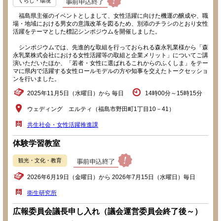
くらし・環境
福島県主催のイベントとしまして、女性活躍に向けた機運の醸成や、職
場・地域における男女の意識改革を図るため、別添のチラシのとおり女性
活躍をテーマとした標記シンポジウムを開催しました。
シンポジウムでは、先進的な取組を行っておられる森永乳業様から「森
永乳業株式会社における女性活躍等の取組と企業メリット」についてご講
演いただいたほか、「若者・女性に選ばれるこれからのふくしま」をテー
マに県内で活躍する女性ロールモデルの方や知事を交えたトークセッショ
ンを行いました。
2025年11月5日（水曜日）から 毎日
14時00分～15時15分
ウェディング エルティ（福島市野田町1丁目10－41）
共生社会・女性活躍推進課
体験学習教室
観光・文化・教育
2026年6月19日（金曜日）から 2026年7月15日（水曜日）毎日
衛生研究所
広報委員会議長申し入れ（議会運営委員会終了後～）