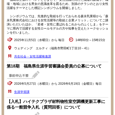
場・地域における男女の意識改革を図るため、別添のチラシのとおり女性
活躍をテーマとした標記シンポジウムを開催しました。
シンポジウムでは、先進的な取組を行っておられる森永乳業様から「森
永乳業株式会社における女性活躍等の取組と企業メリット」についてご講
演いただいたほか、「若者・女性に選ばれるこれからのふくしま」をテー
マに県内で活躍する女性ロールモデルの方や知事を交えたトークセッショ
ンを行いました。
2025年11月5日（水曜日）から 毎日
14時00分～15時15分
ウェディング エルティ（福島市野田町1丁目10－41）
共生社会・女性活躍推進課
第18期 福島県生涯学習審議会委員の公募について
2026年5月27日（水曜日）から 2026年6月19日（金曜日）毎日
生涯学習課
【入札】ハイテクプラザ材料物性室空調機更新工事に
係る一般競争入札（質問回答）について