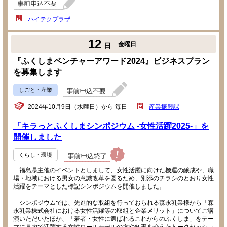
ハイテクプラザ
12
金曜日
日
『ふくしまベンチャーアワード2024』ビジネスプラン
を募集します
しごと・産業
2024年10月9日（水曜日）から 毎日
産業振興課
「キラっとふくしまシンポジウム -女性活躍2025-」を
開催しました
くらし・環境
福島県主催のイベントとしまして、女性活躍に向けた機運の醸成や、職
場・地域における男女の意識改革を図るため、別添のチラシのとおり女性
活躍をテーマとした標記シンポジウムを開催しました。
シンポジウムでは、先進的な取組を行っておられる森永乳業様から「森
永乳業株式会社における女性活躍等の取組と企業メリット」についてご講
演いただいたほか、「若者・女性に選ばれるこれからのふくしま」をテー