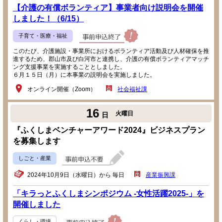
【介護の有償ボランティア】事業者向け説明会を開催
しました！（6/15）
子育て・医療・福祉
このたび、介護施設・事業所におけるボランティア活動及び人材確保を推
進するため、郡山市及び白河市と連携し、介護の有償ボランティアマッチ
ング支援事業を実施することとしました。
６月１５日（月）に本事業の説明会を実施しました。
オンライン開催（Zoom）
社会福祉課
16
火曜日
日
『ふくしまベンチャーアワード2024』ビジネスプラン
を募集します
しごと・産業
2024年10月9日（水曜日）から 毎日
産業振興課
「キラっとふくしまシンポジウム -女性活躍2025-」を
開催しました
くらし・環境