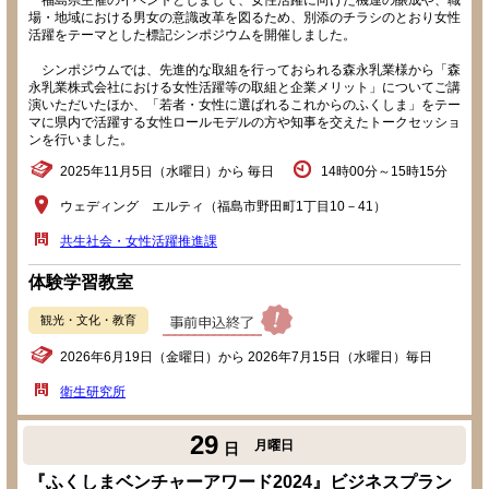
福島県主催のイベントとしまして、女性活躍に向けた機運の醸成や、職
場・地域における男女の意識改革を図るため、別添のチラシのとおり女性
活躍をテーマとした標記シンポジウムを開催しました。
シンポジウムでは、先進的な取組を行っておられる森永乳業様から「森
永乳業株式会社における女性活躍等の取組と企業メリット」についてご講
演いただいたほか、「若者・女性に選ばれるこれからのふくしま」をテー
マに県内で活躍する女性ロールモデルの方や知事を交えたトークセッショ
ンを行いました。
2025年11月5日（水曜日）から 毎日
14時00分～15時15分
ウェディング エルティ（福島市野田町1丁目10－41）
共生社会・女性活躍推進課
体験学習教室
観光・文化・教育
2026年6月19日（金曜日）から 2026年7月15日（水曜日）毎日
衛生研究所
29
月曜日
日
『ふくしまベンチャーアワード2024』ビジネスプラン