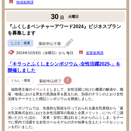
地域振興課
30
火曜日
日
『ふくしまベンチャーアワード2024』ビジネスプラン
を募集します
しごと・産業
2024年10月9日（水曜日）から 毎日
産業振興課
「キラっとふくしまシンポジウム -女性活躍2025-」を
開催しました
くらし・環境
福島県主催のイベントとしまして、女性活躍に向けた機運の醸成や、職
場・地域における男女の意識改革を図るため、別添のチラシのとおり女性
活躍をテーマとした標記シンポジウムを開催しました。
シンポジウムでは、先進的な取組を行っておられる森永乳業様から「森
永乳業株式会社における女性活躍等の取組と企業メリット」についてご講
演いただいたほか、「若者・女性に選ばれるこれからのふくしま」をテー
マに県内で活躍する女性ロールモデルの方や知事を交えたトークセッショ
ンを行いました。