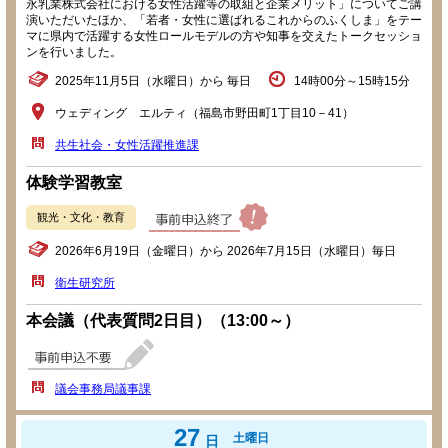
永乳業株式会社における女性活躍等の取組と企業メリット」についてご講
演いただいたほか、「若者・女性に選ばれるこれからのふくしま」をテー
マに県内で活躍する女性ロールモデルの方や知事を交えたトークセッショ
ンを行いました。
2025年11月5日（水曜日）から 毎日
14時00分～15時15分
ウェディング エルティ（福島市野田町1丁目10－41）
共生社会・女性活躍推進課
体験学習教室
観光・文化・教育
2026年6月19日（金曜日）から 2026年7月15日（水曜日）毎日
衛生研究所
本会議（代表質問2日目）（13:00～）
議会事務局議事課
27
土曜日
日