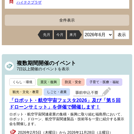
ハイテクプラザ
全件表示
先月
今月
来月
複数期間開催のイベント
7日以上開催のイベントを表示
くらし・環境
震災・復興
防災・安全
子育て・医療・福祉
観光・文化・教育
しごと・産業
「ロボット・航空宇宙フェスタ2026」及び「第５回
ドローンサミット」を併催で開催します！
ロボット・航空宇宙関連産業の集積・振興に取り組む福島県において、
ロボット、ドローン、航空宇宙関連製品・技術等を一堂に紹介する展示
会を開催します。
2026年2月5日（木曜日）から 2026年11月28日（土曜日）