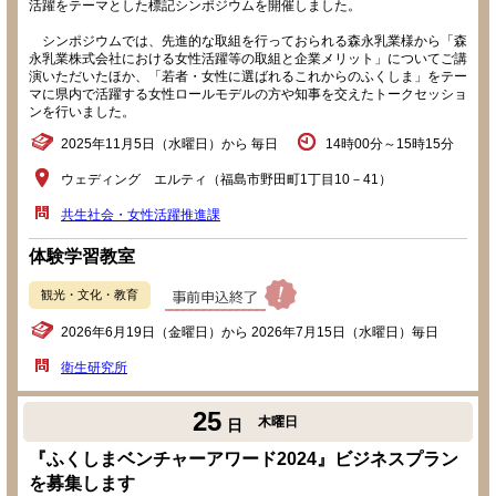
活躍をテーマとした標記シンポジウムを開催しました。
シンポジウムでは、先進的な取組を行っておられる森永乳業様から「森
永乳業株式会社における女性活躍等の取組と企業メリット」についてご講
演いただいたほか、「若者・女性に選ばれるこれからのふくしま」をテー
マに県内で活躍する女性ロールモデルの方や知事を交えたトークセッショ
ンを行いました。
2025年11月5日（水曜日）から 毎日
14時00分～15時15分
ウェディング エルティ（福島市野田町1丁目10－41）
共生社会・女性活躍推進課
体験学習教室
観光・文化・教育
2026年6月19日（金曜日）から 2026年7月15日（水曜日）毎日
衛生研究所
25
木曜日
日
『ふくしまベンチャーアワード2024』ビジネスプラン
を募集します