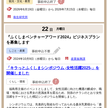
観光・文化・教育
2026年6月19日（金曜日）から 2026年7月15日（水曜日）毎日
衛生研究所
22
月曜日
日
『ふくしまベンチャーアワード2024』ビジネスプラン
を募集します
しごと・産業
2024年10月9日（水曜日）から 毎日
産業振興課
「キラっとふくしまシンポジウム -女性活躍2025-」を
開催しました
くらし・環境
福島県主催のイベントとしまして、女性活躍に向けた機運の醸成や、職
場・地域における男女の意識改革を図るため、別添のチラシのとおり女性
活躍をテーマとした標記シンポジウムを開催しました。
シンポジウムでは、先進的な取組を行っておられる森永乳業様から「森