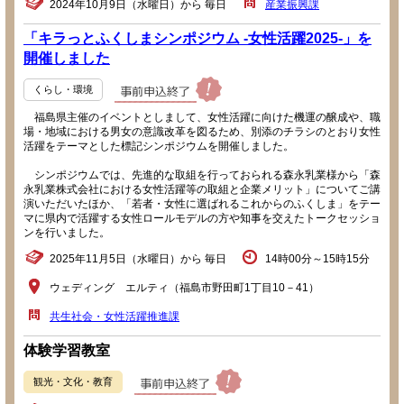
2024年10月9日（水曜日）から 毎日
産業振興課
「キラっとふくしまシンポジウム -女性活躍2025-」を
開催しました
くらし・環境
福島県主催のイベントとしまして、女性活躍に向けた機運の醸成や、職
場・地域における男女の意識改革を図るため、別添のチラシのとおり女性
活躍をテーマとした標記シンポジウムを開催しました。
シンポジウムでは、先進的な取組を行っておられる森永乳業様から「森
永乳業株式会社における女性活躍等の取組と企業メリット」についてご講
演いただいたほか、「若者・女性に選ばれるこれからのふくしま」をテー
マに県内で活躍する女性ロールモデルの方や知事を交えたトークセッショ
ンを行いました。
2025年11月5日（水曜日）から 毎日
14時00分～15時15分
ウェディング エルティ（福島市野田町1丁目10－41）
共生社会・女性活躍推進課
体験学習教室
観光・文化・教育