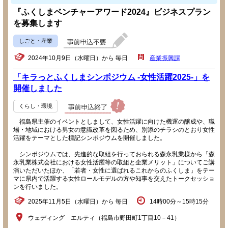
『ふくしまベンチャーアワード2024』ビジネスプラン
を募集します
しごと・産業
2024年10月9日（水曜日）から 毎日
産業振興課
「キラっとふくしまシンポジウム -女性活躍2025-」を
開催しました
くらし・環境
福島県主催のイベントとしまして、女性活躍に向けた機運の醸成や、職
場・地域における男女の意識改革を図るため、別添のチラシのとおり女性
活躍をテーマとした標記シンポジウムを開催しました。
シンポジウムでは、先進的な取組を行っておられる森永乳業様から「森
永乳業株式会社における女性活躍等の取組と企業メリット」についてご講
演いただいたほか、「若者・女性に選ばれるこれからのふくしま」をテー
マに県内で活躍する女性ロールモデルの方や知事を交えたトークセッショ
ンを行いました。
2025年11月5日（水曜日）から 毎日
14時00分～15時15分
ウェディング エルティ（福島市野田町1丁目10－41）