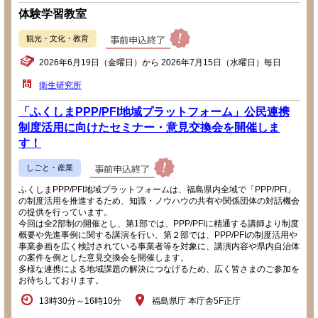
体験学習教室
観光・文化・教育
2026年6月19日（金曜日）から 2026年7月15日（水曜日）毎日
衛生研究所
「ふくしまPPP/PFI地域プラットフォーム」公民連携
制度活用に向けたセミナー・意見交換会を開催しま
す！
しごと・産業
ふくしまPPP/PFI地域プラットフォームは、福島県内全域で「PPP/PFI」
の制度活用を推進するため、知識・ノウハウの共有や関係団体の対話機会
の提供を行っています。
今回は全2部制の開催とし、第1部では、PPP/PFIに精通する講師より制度
概要や先進事例に関する講演を行い、第２部では、PPP/PFIの制度活用や
事業参画を広く検討されている事業者等を対象に、講演内容や県内自治体
の案件を例とした意見交換会を開催します。
多様な連携による地域課題の解決につなげるため、広く皆さまのご参加を
お待ちしております。
13時30分～16時10分
福島県庁 本庁舎5F正庁