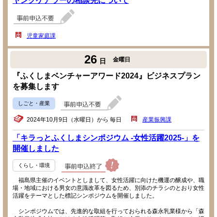
ヤングケアラーの相談先について
児童家庭課
26
金曜日
日
『ふくしまベンチャーアワード2024』ビジネスプラン
を募集します
しごと・産業
2024年10月9日（水曜日）から 毎日
産業振興課
「キラっとふくしまシンポジウム -女性活躍2025-」を
開催しました
くらし・環境
福島県主催のイベントとしまして、女性活躍に向けた機運の醸成や、職
場・地域における男女の意識改革を図るため、別添のチラシのとおり女性
活躍をテーマとした標記シンポジウムを開催しました。
シンポジウムでは、先進的な取組を行っておられる森永乳業様から「森