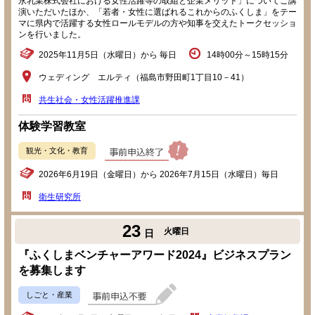
永乳業株式会社における女性活躍等の取組と企業メリット」についてご講
演いただいたほか、「若者・女性に選ばれるこれからのふくしま」をテー
マに県内で活躍する女性ロールモデルの方や知事を交えたトークセッショ
ンを行いました。
2025年11月5日（水曜日）から 毎日
14時00分～15時15分
ウェディング エルティ（福島市野田町1丁目10－41）
共生社会・女性活躍推進課
体験学習教室
観光・文化・教育
2026年6月19日（金曜日）から 2026年7月15日（水曜日）毎日
衛生研究所
23
火曜日
日
『ふくしまベンチャーアワード2024』ビジネスプラン
を募集します
しごと・産業