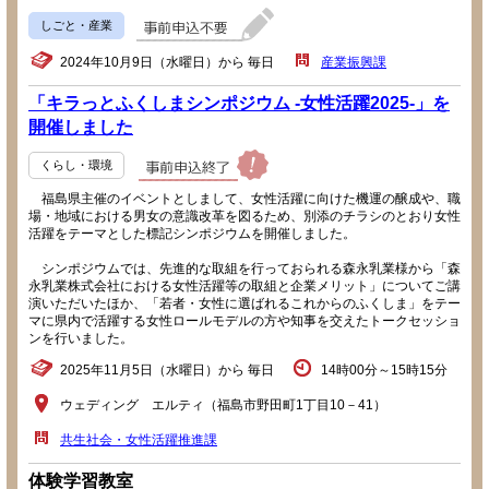
しごと・産業
2024年10月9日（水曜日）から 毎日
産業振興課
「キラっとふくしまシンポジウム -女性活躍2025-」を
開催しました
くらし・環境
福島県主催のイベントとしまして、女性活躍に向けた機運の醸成や、職
場・地域における男女の意識改革を図るため、別添のチラシのとおり女性
活躍をテーマとした標記シンポジウムを開催しました。
シンポジウムでは、先進的な取組を行っておられる森永乳業様から「森
永乳業株式会社における女性活躍等の取組と企業メリット」についてご講
演いただいたほか、「若者・女性に選ばれるこれからのふくしま」をテー
マに県内で活躍する女性ロールモデルの方や知事を交えたトークセッショ
ンを行いました。
2025年11月5日（水曜日）から 毎日
14時00分～15時15分
ウェディング エルティ（福島市野田町1丁目10－41）
共生社会・女性活躍推進課
体験学習教室