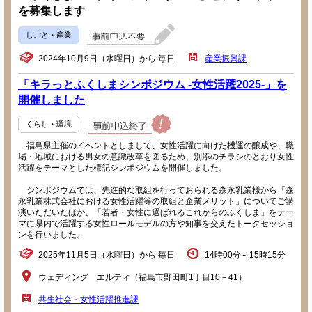
を募集します
しごと・産業
2024年10月9日（水曜日）から 毎日
産業振興課
「キラっとふくしまシンポジウム -女性活躍2025-」を
開催しました
くらし・環境
福島県主催のイベントとしまして、女性活躍に向けた機運の醸成や、職
場・地域における男女の意識改革を図るため、別添のチラシのとおり女性
活躍をテーマとした標記シンポジウムを開催しました。
シンポジウムでは、先進的な取組を行っておられる森永乳業様から「森
永乳業株式会社における女性活躍等の取組と企業メリット」についてご講
演いただいたほか、「若者・女性に選ばれるこれからのふくしま」をテー
マに県内で活躍する女性ロールモデルの方や知事を交えたトークセッショ
ンを行いました。
2025年11月5日（水曜日）から 毎日
14時00分～15時15分
ウェディング エルティ（福島市野田町1丁目10－41）
共生社会・女性活躍推進課