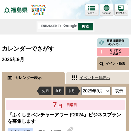
福島県
複数期間開催
のイベント
カレンダーでさがす
もうすぐ
申込終了
2025年9月
イベント検索
カレンダー表示
イベント一覧表示
先月
今月
来月
7
日曜日
日
『ふくしまベンチャーアワード2024』ビジネスプラン
を募集します