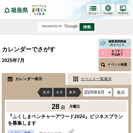
福島県
複数期間開催
のイベント
カレンダーでさがす
もうすぐ
申込終了
2025年7月
イベント検索
カレンダー表示
イベント一覧表示
先月
今月
来月
28
月曜日
日
『ふくしまベンチャーアワード2024』ビジネスプラン
を募集します