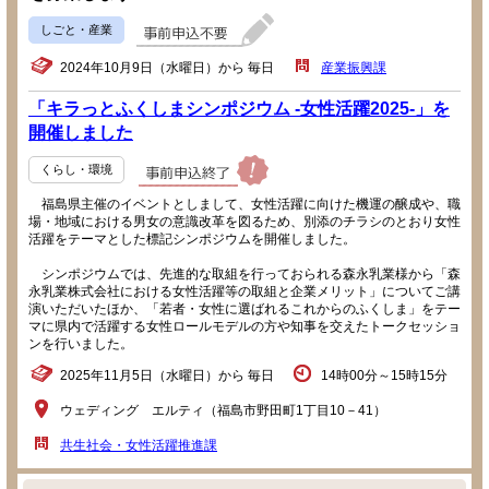
しごと・産業
2024年10月9日（水曜日）から 毎日
産業振興課
「キラっとふくしまシンポジウム -女性活躍2025-」を
開催しました
くらし・環境
福島県主催のイベントとしまして、女性活躍に向けた機運の醸成や、職
場・地域における男女の意識改革を図るため、別添のチラシのとおり女性
活躍をテーマとした標記シンポジウムを開催しました。
シンポジウムでは、先進的な取組を行っておられる森永乳業様から「森
永乳業株式会社における女性活躍等の取組と企業メリット」についてご講
演いただいたほか、「若者・女性に選ばれるこれからのふくしま」をテー
マに県内で活躍する女性ロールモデルの方や知事を交えたトークセッショ
ンを行いました。
2025年11月5日（水曜日）から 毎日
14時00分～15時15分
ウェディング エルティ（福島市野田町1丁目10－41）
共生社会・女性活躍推進課