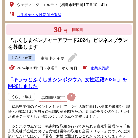
ウェディング エルティ（福島市野田町1丁目10－41）
共生社会・女性活躍推進課
30
日曜日
日
『ふくしまベンチャーアワード2024』ビジネスプラン
を募集します
しごと・産業
2024年10月9日（水曜日）から 毎日
産業振興課
「キラっとふくしまシンポジウム -女性活躍2025-」を
開催しました
くらし・環境
福島県主催のイベントとしまして、女性活躍に向けた機運の醸成や、職
場・地域における男女の意識改革を図るため、別添のチラシのとおり女性
活躍をテーマとした標記シンポジウムを開催しました。
シンポジウムでは、先進的な取組を行っておられる森永乳業様から「森
永乳業株式会社における女性活躍等の取組と企業メリット」についてご講
演いただいたほか、「若者・女性に選ばれるこれからのふくしま」をテー