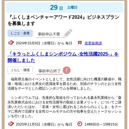
29
土曜日
日
『ふくしまベンチャーアワード2024』ビジネスプラン
を募集します
しごと・産業
2024年10月9日（水曜日）から 毎日
産業振興課
「キラっとふくしまシンポジウム -女性活躍2025-」を
開催しました
くらし・環境
福島県主催のイベントとしまして、女性活躍に向けた機運の醸成や、職
場・地域における男女の意識改革を図るため、別添のチラシのとおり女性
活躍をテーマとした標記シンポジウムを開催しました。
シンポジウムでは、先進的な取組を行っておられる森永乳業様から「森
永乳業株式会社における女性活躍等の取組と企業メリット」についてご講
演いただいたほか、「若者・女性に選ばれるこれからのふくしま」をテー
マに県内で活躍する女性ロールモデルの方や知事を交えたトークセッショ
ンを行いました。
2025年11月5日（水曜日）から 毎日
14時00分～15時15分