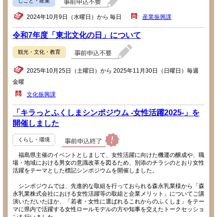
しごと・産業
2024年10月9日（水曜日）から 毎日
産業振興課
令和7年度「東北文化の日」について
観光・文化・教育
2025年10月25日（土曜日）から 2025年11月30日（日曜日）毎週
金曜
文化振興課
「キラっとふくしまシンポジウム -女性活躍2025-」を
開催しました
くらし・環境
福島県主催のイベントとしまして、女性活躍に向けた機運の醸成や、職
場・地域における男女の意識改革を図るため、別添のチラシのとおり女性
活躍をテーマとした標記シンポジウムを開催しました。
シンポジウムでは、先進的な取組を行っておられる森永乳業様から「森
永乳業株式会社における女性活躍等の取組と企業メリット」についてご講
演いただいたほか、「若者・女性に選ばれるこれからのふくしま」をテー
マに県内で活躍する女性ロールモデルの方や知事を交えたトークセッショ
ンを行いました。