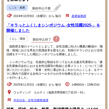
しごと・産業
2024年10月9日（水曜日）から 毎日
産業振興課
「キラっとふくしまシンポジウム -女性活躍2025-」を
開催しました
くらし・環境
福島県主催のイベントとしまして、女性活躍に向けた機運の醸成や、職
場・地域における男女の意識改革を図るため、別添のチラシのとおり女性
活躍をテーマとした標記シンポジウムを開催しました。
シンポジウムでは、先進的な取組を行っておられる森永乳業様から「森
永乳業株式会社における女性活躍等の取組と企業メリット」についてご講
演いただいたほか、「若者・女性に選ばれるこれからのふくしま」をテー
マに県内で活躍する女性ロールモデルの方や知事を交えたトークセッショ
ンを行いました。
2025年11月5日（水曜日）から 毎日
14時00分～15時15分
ウェディング エルティ（福島市野田町1丁目10－41）
共生社会・女性活躍推進課