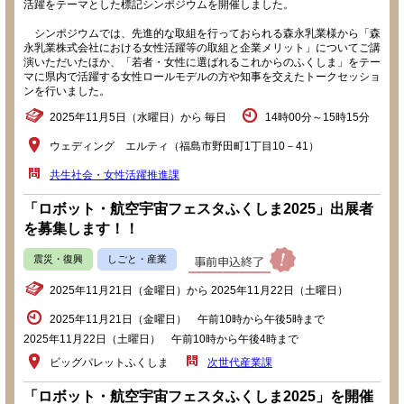
活躍をテーマとした標記シンポジウムを開催しました。
シンポジウムでは、先進的な取組を行っておられる森永乳業様から「森
永乳業株式会社における女性活躍等の取組と企業メリット」についてご講
演いただいたほか、「若者・女性に選ばれるこれからのふくしま」をテー
マに県内で活躍する女性ロールモデルの方や知事を交えたトークセッショ
ンを行いました。
2025年11月5日（水曜日）から 毎日
14時00分～15時15分
ウェディング エルティ（福島市野田町1丁目10－41）
共生社会・女性活躍推進課
「ロボット・航空宇宙フェスタふくしま2025」出展者
を募集します！！
震災・復興
しごと・産業
2025年11月21日（金曜日）から 2025年11月22日（土曜日）
2025年11月21日（金曜日） 午前10時から午後5時まで
2025年11月22日（土曜日） 午前10時から午後4時まで
ビッグパレットふくしま
次世代産業課
「ロボット・航空宇宙フェスタふくしま2025」を開催