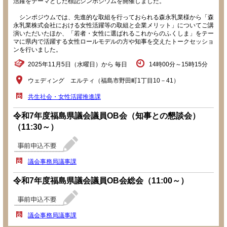
活躍をテーマとした標記シンポジウムを開催しました。
シンポジウムでは、先進的な取組を行っておられる森永乳業様から「森
永乳業株式会社における女性活躍等の取組と企業メリット」についてご講
演いただいたほか、「若者・女性に選ばれるこれからのふくしま」をテー
マに県内で活躍する女性ロールモデルの方や知事を交えたトークセッショ
ンを行いました。
2025年11月5日（水曜日）から 毎日
14時00分～15時15分
ウェディング エルティ（福島市野田町1丁目10－41）
共生社会・女性活躍推進課
令和7年度福島県議会議員OB会（知事との懇談会）
（11:30～）
議会事務局議事課
令和7年度福島県議会議員OB会総会（11:00～）
議会事務局議事課