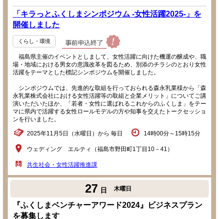
「キラっとふくしまシンポジウム -女性活躍2025-」を
開催しました
くらし・環境
福島県主催のイベントとしまして、女性活躍に向けた機運の醸成や、職
場・地域における男女の意識改革を図るため、別添のチラシのとおり女性
活躍をテーマとした標記シンポジウムを開催しました。
シンポジウムでは、先進的な取組を行っておられる森永乳業様から「森
永乳業株式会社における女性活躍等の取組と企業メリット」についてご講
演いただいたほか、「若者・女性に選ばれるこれからのふくしま」をテー
マに県内で活躍する女性ロールモデルの方や知事を交えたトークセッショ
ンを行いました。
2025年11月5日（水曜日）から 毎日
14時00分～15時15分
ウェディング エルティ（福島市野田町1丁目10－41）
共生社会・女性活躍推進課
27
木曜日
日
『ふくしまベンチャーアワード2024』ビジネスプラン
を募集します