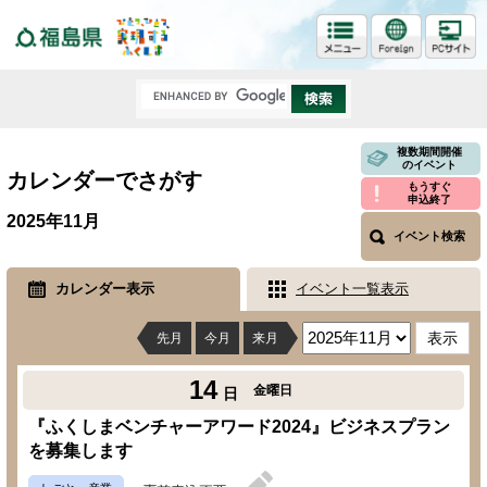
福島県
複数期間開催
のイベント
カレンダーでさがす
もうすぐ
申込終了
2025年11月
イベント検索
カレンダー表示
イベント一覧表示
先月
今月
来月
14
金曜日
日
『ふくしまベンチャーアワード2024』ビジネスプラン
を募集します