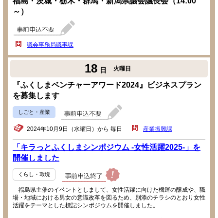
福島・茨城・栃木・群馬・新潟県議会議長会（14:00
～）
議会事務局議事課
18
火曜日
日
『ふくしまベンチャーアワード2024』ビジネスプラン
を募集します
しごと・産業
2024年10月9日（水曜日）から 毎日
産業振興課
「キラっとふくしまシンポジウム -女性活躍2025-」を
開催しました
くらし・環境
福島県主催のイベントとしまして、女性活躍に向けた機運の醸成や、職
場・地域における男女の意識改革を図るため、別添のチラシのとおり女性
活躍をテーマとした標記シンポジウムを開催しました。