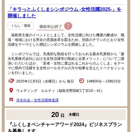
「キラっとふくしまシンポジウム -女性活躍2025-」を
開催しました
くらし・環境
福島県主催のイベントとしまして、女性活躍に向けた機運の醸成や、職
場・地域における男女の意識改革を図るため、別添のチラシのとおり女性
活躍をテーマとした標記シンポジウムを開催しました。
シンポジウムでは、先進的な取組を行っておられる森永乳業様から「森
永乳業株式会社における女性活躍等の取組と企業メリット」についてご講
演いただいたほか、「若者・女性に選ばれるこれからのふくしま」をテー
マに県内で活躍する女性ロールモデルの方や知事を交えたトークセッショ
ンを行いました。
2025年11月5日（水曜日）から 毎日
14時00分～15時15分
ウェディング エルティ（福島市野田町1丁目10－41）
共生社会・女性活躍推進課
20
木曜日
日
『ふくしまベンチャーアワード2024』ビジネスプラン
を募集します