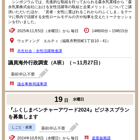
シンポジウムでは、先進的な取組を行っておられる森永乳業様から「森
永乳業株式会社における女性活躍等の取組と企業メリット」についてご講
演いただいたほか、「若者・女性に選ばれるこれからのふくしま」をテー
マに県内で活躍する女性ロールモデルの方や知事を交えたトークセッショ
ンを行いました。
2025年11月5日（水曜日）から 毎日
14時00分～15時15分
ウェディング エルティ（福島市野田町1丁目10－41）
共生社会・女性活躍推進課
議員海外行政調査（A班）（～11月27日）
議会事務局議事課
19
水曜日
日
『ふくしまベンチャーアワード2024』ビジネスプラン
を募集します
しごと・産業
2024年10月9日（水曜日）から 毎日
産業振興課