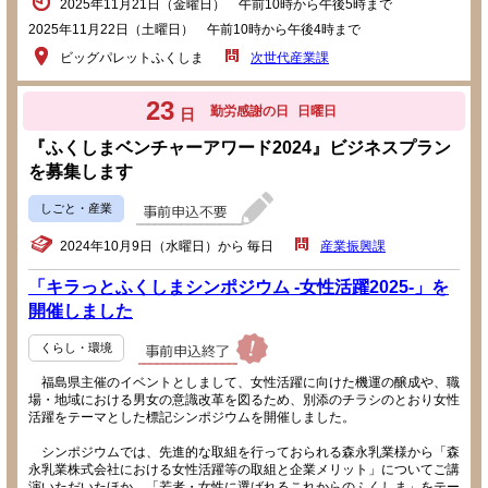
2025年11月21日（金曜日） 午前10時から午後5時まで
2025年11月22日（土曜日） 午前10時から午後4時まで
ビッグパレットふくしま
次世代産業課
23
勤労感謝の日
日曜日
日
『ふくしまベンチャーアワード2024』ビジネスプラン
を募集します
しごと・産業
2024年10月9日（水曜日）から 毎日
産業振興課
「キラっとふくしまシンポジウム -女性活躍2025-」を
開催しました
くらし・環境
福島県主催のイベントとしまして、女性活躍に向けた機運の醸成や、職
場・地域における男女の意識改革を図るため、別添のチラシのとおり女性
活躍をテーマとした標記シンポジウムを開催しました。
シンポジウムでは、先進的な取組を行っておられる森永乳業様から「森
永乳業株式会社における女性活躍等の取組と企業メリット」についてご講
演いただいたほか、「若者・女性に選ばれるこれからのふくしま」をテー