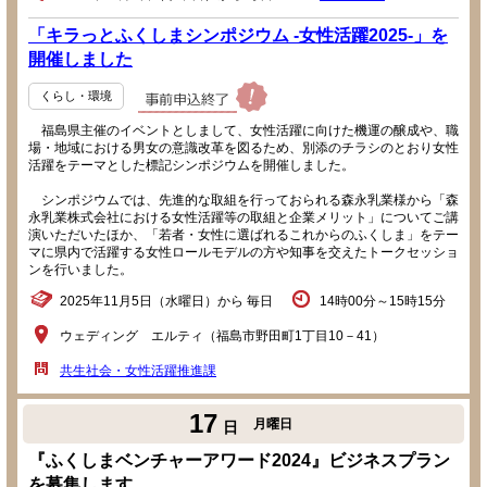
「キラっとふくしまシンポジウム -女性活躍2025-」を
開催しました
くらし・環境
福島県主催のイベントとしまして、女性活躍に向けた機運の醸成や、職
場・地域における男女の意識改革を図るため、別添のチラシのとおり女性
活躍をテーマとした標記シンポジウムを開催しました。
シンポジウムでは、先進的な取組を行っておられる森永乳業様から「森
永乳業株式会社における女性活躍等の取組と企業メリット」についてご講
演いただいたほか、「若者・女性に選ばれるこれからのふくしま」をテー
マに県内で活躍する女性ロールモデルの方や知事を交えたトークセッショ
ンを行いました。
2025年11月5日（水曜日）から 毎日
14時00分～15時15分
ウェディング エルティ（福島市野田町1丁目10－41）
共生社会・女性活躍推進課
17
月曜日
日
『ふくしまベンチャーアワード2024』ビジネスプラン
を募集します