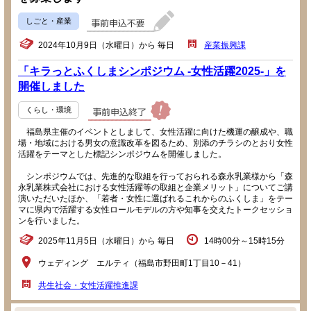
しごと・産業
2024年10月9日（水曜日）から 毎日
産業振興課
「キラっとふくしまシンポジウム -女性活躍2025-」を
開催しました
くらし・環境
福島県主催のイベントとしまして、女性活躍に向けた機運の醸成や、職
場・地域における男女の意識改革を図るため、別添のチラシのとおり女性
活躍をテーマとした標記シンポジウムを開催しました。
シンポジウムでは、先進的な取組を行っておられる森永乳業様から「森
永乳業株式会社における女性活躍等の取組と企業メリット」についてご講
演いただいたほか、「若者・女性に選ばれるこれからのふくしま」をテー
マに県内で活躍する女性ロールモデルの方や知事を交えたトークセッショ
ンを行いました。
2025年11月5日（水曜日）から 毎日
14時00分～15時15分
ウェディング エルティ（福島市野田町1丁目10－41）
共生社会・女性活躍推進課