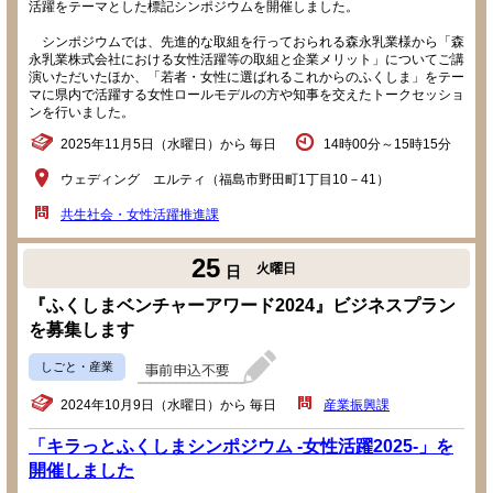
活躍をテーマとした標記シンポジウムを開催しました。
シンポジウムでは、先進的な取組を行っておられる森永乳業様から「森
永乳業株式会社における女性活躍等の取組と企業メリット」についてご講
演いただいたほか、「若者・女性に選ばれるこれからのふくしま」をテー
マに県内で活躍する女性ロールモデルの方や知事を交えたトークセッショ
ンを行いました。
2025年11月5日（水曜日）から 毎日
14時00分～15時15分
ウェディング エルティ（福島市野田町1丁目10－41）
共生社会・女性活躍推進課
25
火曜日
日
『ふくしまベンチャーアワード2024』ビジネスプラン
を募集します
しごと・産業
2024年10月9日（水曜日）から 毎日
産業振興課
「キラっとふくしまシンポジウム -女性活躍2025-」を
開催しました