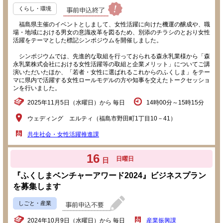
くらし・環境
福島県主催のイベントとしまして、女性活躍に向けた機運の醸成や、職
場・地域における男女の意識改革を図るため、別添のチラシのとおり女性
活躍をテーマとした標記シンポジウムを開催しました。
シンポジウムでは、先進的な取組を行っておられる森永乳業様から「森
永乳業株式会社における女性活躍等の取組と企業メリット」についてご講
演いただいたほか、「若者・女性に選ばれるこれからのふくしま」をテー
マに県内で活躍する女性ロールモデルの方や知事を交えたトークセッショ
ンを行いました。
2025年11月5日（水曜日）から 毎日
14時00分～15時15分
ウェディング エルティ（福島市野田町1丁目10－41）
共生社会・女性活躍推進課
16
日曜日
日
『ふくしまベンチャーアワード2024』ビジネスプラン
を募集します
しごと・産業
2024年10月9日（水曜日）から 毎日
産業振興課