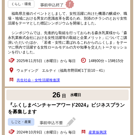
くらし・環境
福島県主催のイベントとしまして、女性活躍に向けた機運の醸成や、職
場・地域における男女の意識改革を図るため、別添のチラシのとおり女性
活躍をテーマとした標記シンポジウムを開催しました。
シンポジウムでは、先進的な取組を行っておられる森永乳業様から「森
永乳業株式会社における女性活躍等の取組と企業メリット」についてご講
演いただいたほか、「若者・女性に選ばれるこれからのふくしま」をテー
マに県内で活躍する女性ロールモデルの方や知事を交えたトークセッショ
ンを行いました。
2025年11月5日（水曜日）から 毎日
14時00分～15時15分
ウェディング エルティ（福島市野田町1丁目10－41）
共生社会・女性活躍推進課
26
水曜日
日
『ふくしまベンチャーアワード2024』ビジネスプラン
を募集します
しごと・産業
2024年10月9日（水曜日）から 毎日
産業振興課