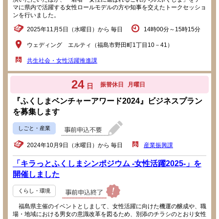
マに県内で活躍する女性ロールモデルの方や知事を交えたトークセッショ
ンを行いました。
2025年11月5日（水曜日）から 毎日
14時00分～15時15分
ウェディング エルティ（福島市野田町1丁目10－41）
共生社会・女性活躍推進課
24
振替休日
月曜日
日
『ふくしまベンチャーアワード2024』ビジネスプラン
を募集します
しごと・産業
2024年10月9日（水曜日）から 毎日
産業振興課
「キラっとふくしまシンポジウム -女性活躍2025-」を
開催しました
くらし・環境
福島県主催のイベントとしまして、女性活躍に向けた機運の醸成や、職
場・地域における男女の意識改革を図るため、別添のチラシのとおり女性