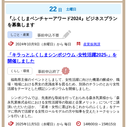
22
土曜日
日
『ふくしまベンチャーアワード2024』ビジネスプラン
を募集します
しごと・産業
2024年10月9日（水曜日）から 毎日
産業振興課
「キラっとふくしまシンポジウム -女性活躍2025-」を
開催しました
くらし・環境
福島県主催のイベントとしまして、女性活躍に向けた機運の醸成や、職
場・地域における男女の意識改革を図るため、別添のチラシのとおり女性
活躍をテーマとした標記シンポジウムを開催しました。
シンポジウムでは、先進的な取組を行っておられる森永乳業様から「森
永乳業株式会社における女性活躍等の取組と企業メリット」についてご講
演いただいたほか、「若者・女性に選ばれるこれからのふくしま」をテー
マに県内で活躍する女性ロールモデルの方や知事を交えたトークセッショ
ンを行いました。
2025年11月5日（水曜日）から 毎日
14時00分～15時15分